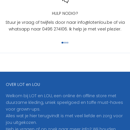
O
U
HULP NODIG?
?
Stuur je vraag of twijfels door naar info@lotenlou.be of via
S
whatsapp naar 0496 274106. Ik help je met veel plezier.
c
h
Naar artikel 1
Naar artikel 2
Naar artikel 3
Naar artikel 4
r
i
j
f
j
e
OVER LOT en LOU
h
i
Welkom bij LOT en LOU, een online én offline store met
e
duurzame kleding, uniek speelgoed en toffe must-haves
r
voor grown-ups.
i
Alles wat je hier terugvindt is met veel liefde en zorg voor
n
jou uitgekozen.
o
Heb je vragen of op zoek naar meer info? Wij houden