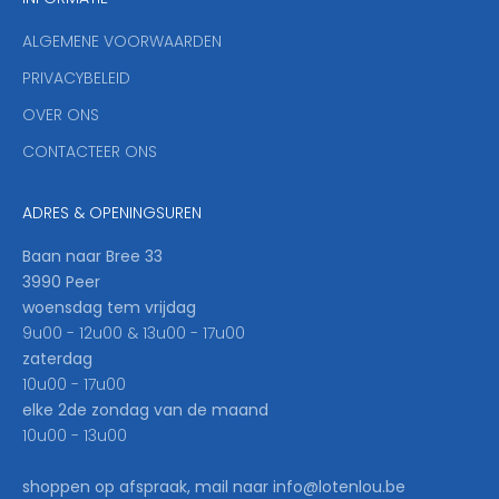
y
ALGEMENE VOORWAARDEN
o
u
PRIVACYBELEID
'
OVER ONS
l
CONTACTEER ONS
l
b
e
ADRES & OPENINGSUREN
t
h
Baan naar Bree 33
e
3990 Peer
f
woensdag tem vrijdag
i
9u00 - 12u00 & 13u00 - 17u00
r
zaterdag
s
10u00 - 17u00
t
elke 2de zondag van de maand
t
10u00 - 13u00
o
k
shoppen op afspraak, mail naar info@lotenlou.be