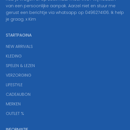
p
van een persoonlijke aanpak. Aarzel niet en stuur me
o
gerust een berichtje via whatsapp op 0496274106. Ik help
n
je graag. x Kim
z
e
STARTPAGINA
n
i
NEW ARRIVALS
e
KLEDING
u
w
SPELEN & LEZEN
s
VERZORGING
b
r
LIFESTYLE
i
CADEAUBON
e
f
MERKEN
,
OUTLET %
a
n
INFORMATIE
d