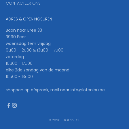
CONTACTEER ONS
l
b
e
ADRES & OPENINGSUREN
t
h
Baan naar Bree 33
e
3990 Peer
f
woensdag tem vrijdag
i
9u00 - 12u00 & 13u00 - 17u00
r
zaterdag
s
10u00 - 17u00
t
elke 2de zondag van de maand
t
10u00 - 13u00
o
k
shoppen op afspraak, mail naar info@lotenlou.be
n
o
w
.
© 2026 - LOT en LOU
W