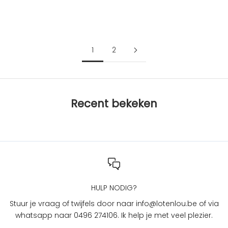
a
playground
c
Aanbiedingsprijs
€49,90
t
i
e
1
2
s
b
i
j
Recent bekeken
L
O
T
e
n
L
O
U
HULP NODIG?
?
Stuur je vraag of twijfels door naar info@lotenlou.be of via
S
whatsapp naar 0496 274106. Ik help je met veel plezier.
c