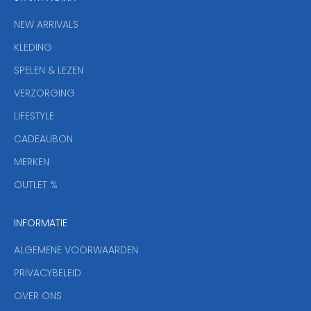
n
i
NEW ARRIVALS
e
KLEDING
u
w
SPELEN & LEZEN
s
VERZORGING
b
r
LIFESTYLE
i
CADEAUBON
e
f
MERKEN
,
OUTLET %
a
n
INFORMATIE
d
y
ALGEMENE VOORWAARDEN
o
u
PRIVACYBELEID
'
OVER ONS
l