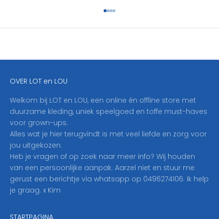
h
Naar artikel 1
Naar artikel 2
Naar artikel 3
Naar artikel 4
r
i
j
f
j
e
OVER LOT en LOU
h
i
Welkom bij LOT en LOU, een online én offline store met
e
duurzame kleding, uniek speelgoed en toffe must-haves
r
voor grown-ups.
i
Alles wat je hier terugvindt is met veel liefde en zorg voor
n
jou uitgekozen.
o
Heb je vragen of op zoek naar meer info? Wij houden
p
van een persoonlijke aanpak. Aarzel niet en stuur me
o
gerust een berichtje via whatsapp op 0496274106. Ik help
n
je graag. x Kim
z
e
STARTPAGINA