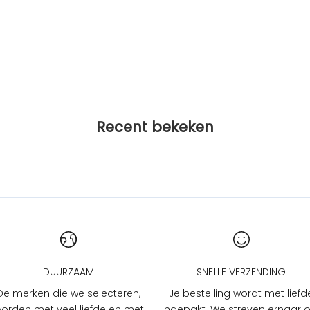
eesboek - de wolf die uit het
Clavis - leesboek - Nana
boek viel
geheim
Aanbiedingsprijs
Aanbiedings
€10,95
€10,95
Recent bekeken
DUURZAAM
SNELLE VERZENDING
De merken die we selecteren,
Je bestelling wordt met liefd
orden met veel liefde en met
ingepakt. We streven ernaar