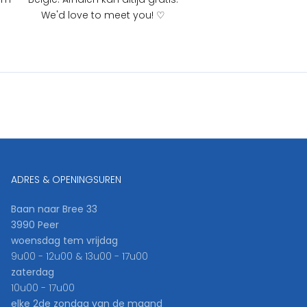
We'd love to meet you! ♡
ADRES & OPENINGSUREN
Baan naar Bree 33
3990 Peer
woensdag tem vrijdag
9u00 - 12u00 & 13u00 - 17u00
zaterdag
10u00 - 17u00
elke 2de zondag van de maand