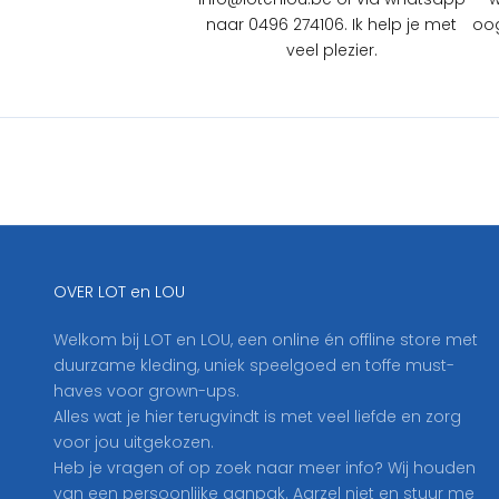
O
naar 0496 274106. Ik help je met
oog
U
veel plezier.
?
S
c
h
r
i
j
f
j
OVER LOT en LOU
e
h
Welkom bij LOT en LOU, een online én offline store met
i
duurzame kleding, uniek speelgoed en toffe must-
e
haves voor grown-ups.
r
Alles wat je hier terugvindt is met veel liefde en zorg
i
voor jou uitgekozen.
n
Heb je vragen of op zoek naar meer info? Wij houden
o
van een persoonlijke aanpak. Aarzel niet en stuur me