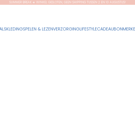
SUMMER BREAK ☀️ WINKEL GESLOTEN, GEEN SHIPPING TUSSEN 2 EN 10 AUGUSTUS!
ALS
KLEDING
SPELEN & LEZEN
VERZORGING
LIFESTYLE
CADEAUBON
MERK