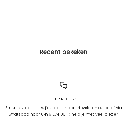
c
t
Toevoegen aan winkelwagen
Toevoegen aan winkelwage
BYMELO
BYMELO
i
ByMelo - ketting - hillie hert
ByMelo - ketting - pearls
e
Aanbiedingsprijs
Aanbiedingsprijs
€20,95
€19,95
s
b
i
j
Recent bekeken
L
O
T
e
n
L
O
U
HULP NODIG?
?
Stuur je vraag of twijfels door naar info@lotenlou.be of via
S
whatsapp naar 0496 274106. Ik help je met veel plezier.
c
h