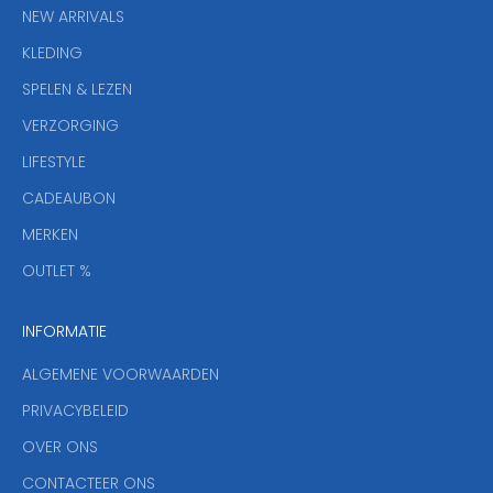
i
NEW ARRIVALS
e
KLEDING
u
w
SPELEN & LEZEN
s
VERZORGING
b
r
LIFESTYLE
i
CADEAUBON
e
f
MERKEN
,
OUTLET %
a
n
INFORMATIE
d
y
ALGEMENE VOORWAARDEN
o
u
PRIVACYBELEID
'
OVER ONS
l
CONTACTEER ONS
l