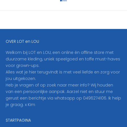
Naar artikel 1
Naar artikel 2
Naar artikel 3
Naar artikel 4
r
i
j
f
j
e
OVER LOT en LOU
h
i
Welkom bij LOT en LOU, een online én offline store met
e
duurzame kleding, uniek speelgoed en toffe must-haves
r
voor grown-ups.
i
Alles wat je hier terugvindt is met veel liefde en zorg voor
n
jou uitgekozen.
o
Heb je vragen of op zoek naar meer info? Wij houden
p
van een persoonlijke aanpak. Aarzel niet en stuur me
o
gerust een berichtje via whatsapp op 0496274106. Ik help
n
je graag. x Kim
z
e
STARTPAGINA
n