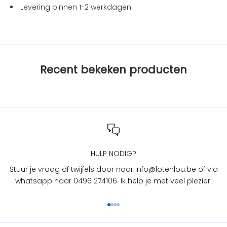
i
Levering binnen 1-2 werkdagen
e
s
b
i
j
Recent bekeken producten
L
O
T
e
n
L
O
U
HULP NODIG?
?
Stuur je vraag of twijfels door naar info@lotenlou.be of via
S
whatsapp naar 0496 274106. Ik help je met veel plezier.
c
h
Naar artikel 1
Naar artikel 2
Naar artikel 3
Naar artikel 4
r
i