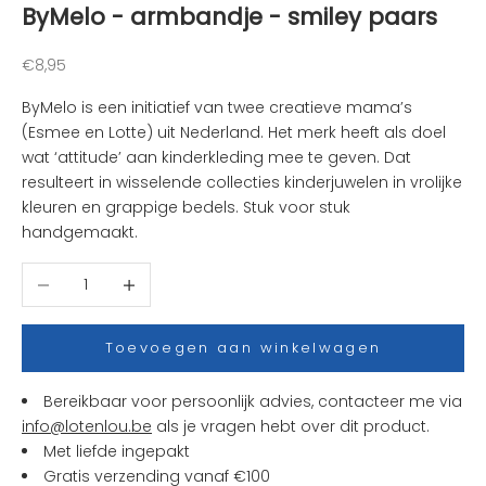
ByMelo - armbandje - smiley paars
u
k
s
Aanbiedingsprijs
€8,95
t
ByMelo is een initiatief van twee creatieve mama’s
e
(Esmee en Lotte) uit Nederland. Het merk heeft als doel
n
wat ‘attitude’ aan kinderkleding mee te geven. Dat
i
resulteert in wisselende collecties kinderjuwelen in vrolijke
e
kleuren en grappige bedels. Stuk voor stuk
u
handgemaakt.
w
t
Aantal verlagen
Aantal verhogen
j
e
s
Toevoegen aan winkelwagen
e
n
Bereikbaar voor persoonlijk advies, contacteer me via
a
info@lotenlou.be
als je vragen hebt over dit product.
c
Met liefde ingepakt
t
Gratis verzending vanaf €100