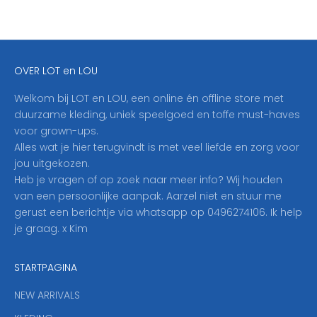
j
f
j
e
OVER LOT en LOU
h
i
Welkom bij LOT en LOU, een online én offline store met
e
duurzame kleding, uniek speelgoed en toffe must-haves
r
voor grown-ups.
i
Alles wat je hier terugvindt is met veel liefde en zorg voor
n
jou uitgekozen.
o
Heb je vragen of op zoek naar meer info? Wij houden
p
van een persoonlijke aanpak. Aarzel niet en stuur me
o
gerust een berichtje via whatsapp op 0496274106. Ik help
n
je graag. x Kim
z
e
STARTPAGINA
n
i
NEW ARRIVALS
e