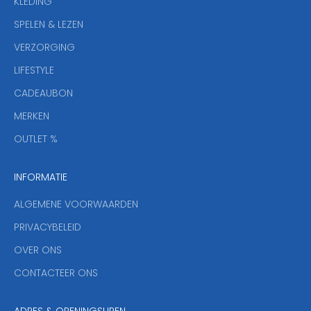
KLEDING
u
w
SPELEN & LEZEN
s
VERZORGING
b
r
LIFESTYLE
i
CADEAUBON
e
f
MERKEN
,
OUTLET %
a
n
INFORMATIE
d
y
ALGEMENE VOORWAARDEN
o
u
PRIVACYBELEID
'
OVER ONS
l
CONTACTEER ONS
l
b
e
ADRES & OPENINGSUREN