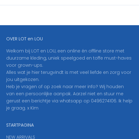
i
j
f
j
e
OVER LOT en LOU
h
i
Welkom bij LOT en LOU, een online én offline store met
e
duurzame kleding, uniek speelgoed en toffe must-haves
r
voor grown-ups.
i
Alles wat je hier terugvindt is met veel liefde en zorg voor
n
jou uitgekozen.
o
Heb je vragen of op zoek naar meer info? Wij houden
p
van een persoonlijke aanpak. Aarzel niet en stuur me
o
gerust een berichtje via whatsapp op 0496274106. Ik help
n
je graag. x Kim
z
e
STARTPAGINA
n
i
NEW ARRIVALS