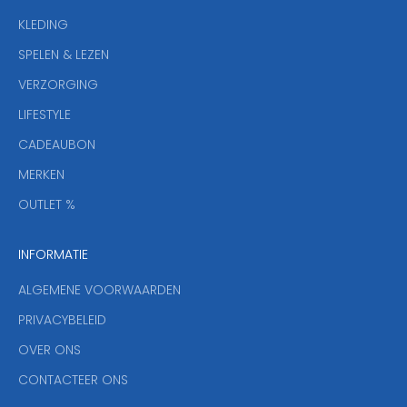
e
KLEDING
u
w
SPELEN & LEZEN
s
VERZORGING
b
r
LIFESTYLE
i
CADEAUBON
e
f
MERKEN
,
OUTLET %
a
n
INFORMATIE
d
y
ALGEMENE VOORWAARDEN
o
u
PRIVACYBELEID
'
OVER ONS
l
CONTACTEER ONS
l
b