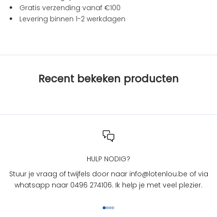
t
Gratis verzending vanaf €100
i
Levering binnen 1-2 werkdagen
e
s
b
i
j
Recent bekeken producten
L
O
T
e
n
L
O
U
HULP NODIG?
?
Stuur je vraag of twijfels door naar info@lotenlou.be of via
S
whatsapp naar 0496 274106. Ik help je met veel plezier.
c
h
Naar artikel 1
Naar artikel 2
Naar artikel 3
Naar artikel 4
r