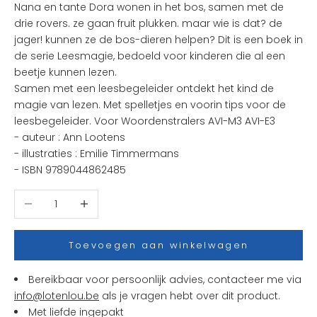
Nana en tante Dora wonen in het bos, samen met de
e
drie rovers. ze gaan fruit plukken. maar wie is dat? de
u
jager! kunnen ze de bos-dieren helpen? Dit is een boek in
k
de serie Leesmagie, bedoeld voor kinderen die al een
s
beetje kunnen lezen.
t
S
amen met een leesbegeleider ontdekt het kind de
e
magie van lezen. Met spelletjes en voorin tips voor de
n
leesbegeleider. Voor Woordenstralers AVI-M3 AVI-E3
i
- auteur :
Ann Lootens
e
- illustraties :
Emilie Timmermans
u
- ISBN
9789044862485
w
t
Aantal verlagen
Aantal verhogen
j
e
s
Toevoegen aan winkelwagen
e
n
Bereikbaar voor persoonlijk advies, contacteer me via
a
info@lotenlou.be
als je vragen hebt over dit product.
c
Met liefde ingepakt