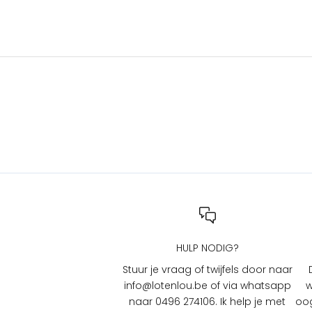
s
e
n
a
c
t
i
e
s
b
i
j
L
O
T
HULP NODIG?
e
n
Stuur je vraag of twijfels door naar
L
info@lotenlou.be of via whatsapp
w
O
naar 0496 274106. Ik help je met
oog
U