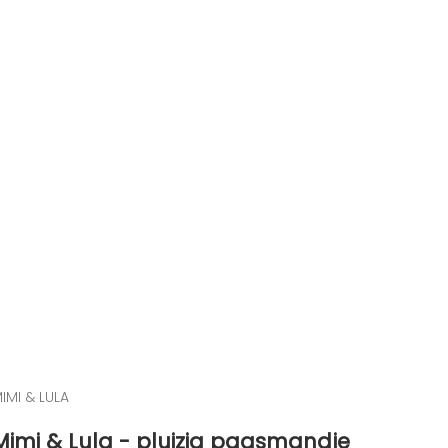
IMI & LULA
Mimi & Lula - pluizig paasmandje