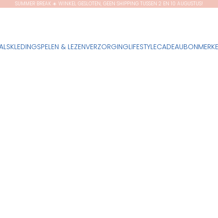
SUMMER BREAK ☀️ WINKEL GESLOTEN, GEEN SHIPPING TUSSEN 2 EN 10 AUGUSTUS!
ALS
KLEDING
SPELEN & LEZEN
VERZORGING
LIFESTYLE
CADEAUBON
MERK