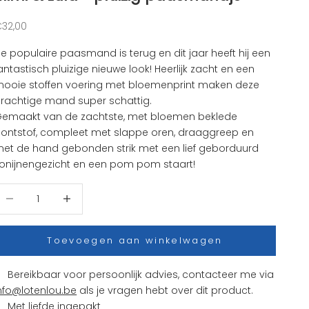
anbiedingsprijs
32,00
e populaire paasmand is terug en dit jaar heeft hij een
antastisch pluizige nieuwe look! Heerlijk zacht en een
ooie stoffen voering met bloemenprint maken deze
rachtige mand super schattig.
emaakt van de zachtste, met bloemen beklede
ontstof, compleet met slappe oren, draaggreep en
et de hand gebonden strik met een lief geborduurd
onijnengezicht en een pom pom staart!
antal verlagen
Aantal verhogen
Toevoegen aan winkelwagen
Bereikbaar voor persoonlijk advies, contacteer me via
nfo@lotenlou.be
als je vragen hebt over dit product.
Met liefde ingepakt