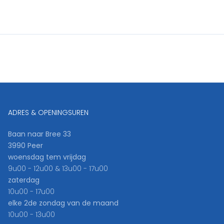
ADRES & OPENINGSUREN
Baan naar Bree 33
3990 Peer
woensdag tem vrijdag
9u00 - 12u00 & 13u00 - 17u00
zaterdag
10u00 - 17u00
elke 2de zondag van de maand
10u00 - 13u00