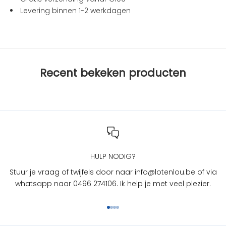
i
Levering binnen 1-2 werkdagen
e
s
b
i
j
Recent bekeken producten
L
O
T
e
n
L
O
U
HULP NODIG?
?
Stuur je vraag of twijfels door naar info@lotenlou.be of via
S
whatsapp naar 0496 274106. Ik help je met veel plezier.
c
h
Naar artikel 1
Naar artikel 2
Naar artikel 3
Naar artikel 4
r
i