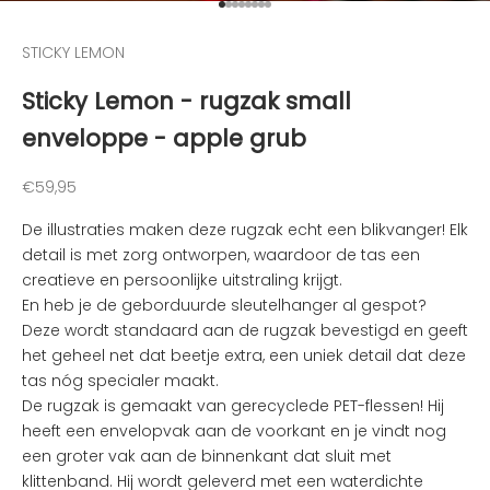
o
Naar artikel 1
Naar artikel 2
Naar artikel 3
Naar artikel 4
Naar artikel 5
Naar artikel 6
Naar artikel 7
Naar artikel 8
o
STICKY LEMON
g
t
Sticky Lemon - rugzak small
e
enveloppe - apple grub
g
e
h
Aanbiedingsprijs
€59,95
o
De illustraties maken deze rugzak echt een blikvanger! Elk
u
detail is met zorg ontworpen, waardoor de tas een
d
creatieve en persoonlijke uitstraling krijgt.
e
En heb je de geborduurde sleutelhanger al gespot?
n
Deze wordt standaard aan de rugzak bevestigd en geeft
v
het geheel net dat beetje extra, een uniek detail dat deze
a
tas nóg specialer maakt.
n
De rugzak is gemaakt van gerecyclede PET-flessen
! Hij
d
heeft een envelopvak aan de voorkant en je vindt nog
e
een groter vak aan de binnenkant dat sluit met
l
klittenband. Hij wordt geleverd met een waterdichte
e