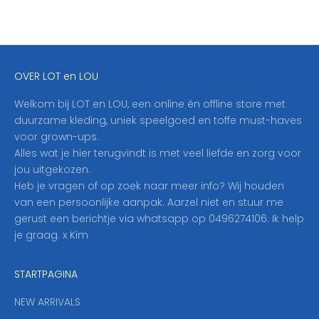
j
f
j
e
OVER LOT en LOU
h
i
Welkom bij LOT en LOU, een online én offline store met
e
duurzame kleding, uniek speelgoed en toffe must-haves
r
voor grown-ups.
i
Alles wat je hier terugvindt is met veel liefde en zorg voor
n
jou uitgekozen.
o
Heb je vragen of op zoek naar meer info? Wij houden
p
van een persoonlijke aanpak. Aarzel niet en stuur me
o
gerust een berichtje via whatsapp op 0496274106. Ik help
n
je graag. x Kim
z
e
STARTPAGINA
n
i
NEW ARRIVALS
e