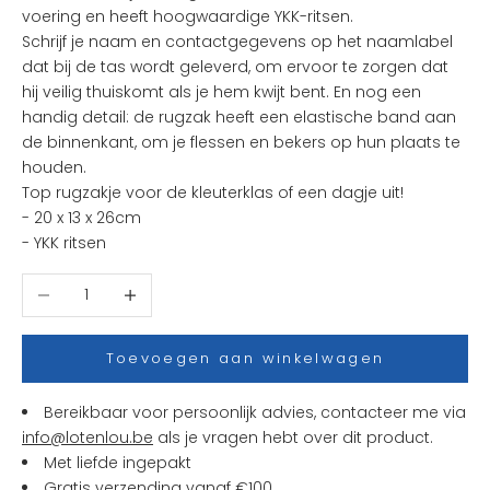
voering en heeft hoogwaardige YKK-ritsen.
u
Schrijf je naam en contactgegevens op het naamlabel
k
dat bij de tas wordt geleverd, om ervoor te zorgen dat
s
hij veilig thuiskomt als je hem kwijt bent. En nog een
t
handig detail: de rugzak heeft een elastische band aan
e
de binnenkant, om je flessen en bekers op hun plaats te
n
houden.
i
Top rugzakje voor de kleuterklas of een dagje uit!
e
- 20 x 13 x 26cm
u
- YKK ritsen
w
t
Aantal verlagen
Aantal verhogen
j
e
s
Toevoegen aan winkelwagen
e
n
Bereikbaar voor persoonlijk advies, contacteer me via
a
info@lotenlou.be
als je vragen hebt over dit product.
c
Met liefde ingepakt
t
Gratis verzending vanaf €100