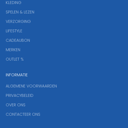
KLEDING
u
w
SPELEN & LEZEN
s
VERZORGING
b
r
LIFESTYLE
i
CADEAUBON
e
f
MERKEN
,
OUTLET %
a
n
INFORMATIE
d
y
ALGEMENE VOORWAARDEN
o
u
PRIVACYBELEID
'
OVER ONS
l
CONTACTEER ONS
l
b
e