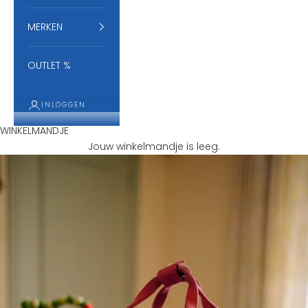
MERKEN
OUTLET %
N
INLOGGEN
I
WINKELMANDJE
E
Jouw winkelmandje is leeg.
U
W
S
B
R
I