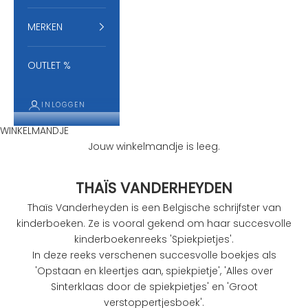
l
MERKEN
e
u
k
OUTLET %
s
t
e
INLOGGEN
n
WINKELMANDJE
i
Jouw winkelmandje is leeg.
e
u
THAÏS VANDERHEYDEN
w
t
Thaïs Vanderheyden is een
Belgische schrijfster van
j
kinderboeken. Ze is vooral gekend om haar succesvolle
e
kinderboekenreeks 'Spiekpietjes'.
s
In deze reeks verschenen succesvolle boekjes als
e
'Opstaan en kleertjes aan, spiekpietje', 'Alles over
n
Sinterklaas door de spiekpietjes' en 'Groot
a
verstoppertjesboek'.