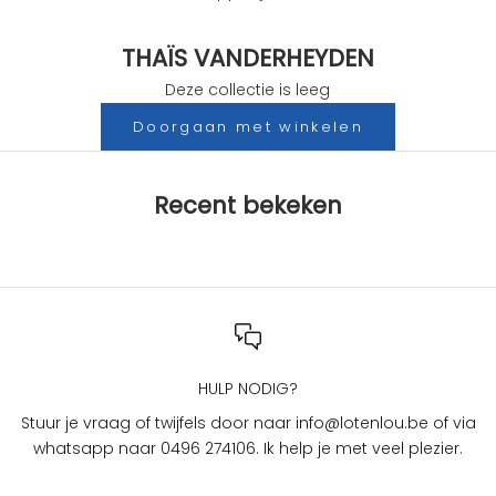
c
t
THAÏS VANDERHEYDEN
i
e
Deze collectie is leeg
s
Doorgaan met winkelen
b
i
j
Recent bekeken
L
O
T
e
n
L
O
U
HULP NODIG?
?
Stuur je vraag of twijfels door naar info@lotenlou.be of via
S
whatsapp naar 0496 274106. Ik help je met veel plezier.
c
h