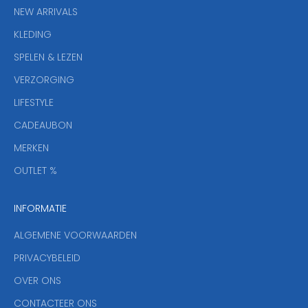
i
NEW ARRIVALS
e
KLEDING
u
w
SPELEN & LEZEN
s
VERZORGING
b
r
LIFESTYLE
i
CADEAUBON
e
f
MERKEN
,
OUTLET %
a
n
INFORMATIE
d
y
ALGEMENE VOORWAARDEN
o
u
PRIVACYBELEID
'
OVER ONS
l
CONTACTEER ONS
l