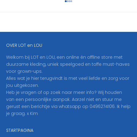
Naar artikel 1
Naar artikel 2
Naar artikel 3
Naar artikel 4
r
i
j
f
j
e
OVER LOT en LOU
h
i
Welkom bij LOT en LOU, een online én offline store met
e
duurzame kleding, uniek speelgoed en toffe must-haves
r
voor grown-ups.
i
Alles wat je hier terugvindt is met veel liefde en zorg voor
n
jou uitgekozen.
o
Heb je vragen of op zoek naar meer info? Wij houden
p
van een persoonlijke aanpak. Aarzel niet en stuur me
o
gerust een berichtje via whatsapp op 0496274106. Ik help
n
je graag. x Kim
z
e
STARTPAGINA
n