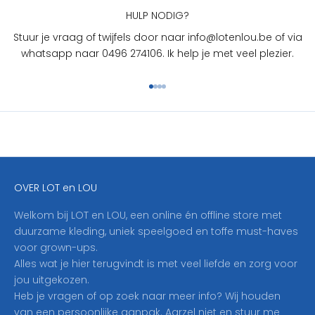
U
HULP NODIG?
?
Stuur je vraag of twijfels door naar info@lotenlou.be of via
S
whatsapp naar 0496 274106. Ik help je met veel plezier.
c
h
Naar artikel 1
Naar artikel 2
Naar artikel 3
Naar artikel 4
r
i
j
f
j
e
OVER LOT en LOU
h
i
Welkom bij LOT en LOU, een online én offline store met
e
duurzame kleding, uniek speelgoed en toffe must-haves
r
voor grown-ups.
i
Alles wat je hier terugvindt is met veel liefde en zorg voor
n
jou uitgekozen.
o
Heb je vragen of op zoek naar meer info? Wij houden
p
van een persoonlijke aanpak. Aarzel niet en stuur me