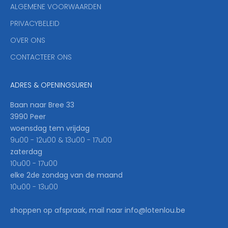
ALGEMENE VOORWAARDEN
o
u
PRIVACYBELEID
'
OVER ONS
l
CONTACTEER ONS
l
b
e
ADRES & OPENINGSUREN
t
h
Baan naar Bree 33
e
3990 Peer
f
woensdag tem vrijdag
i
9u00 - 12u00 & 13u00 - 17u00
r
zaterdag
s
10u00 - 17u00
t
elke 2de zondag van de maand
t
10u00 - 13u00
o
k
shoppen op afspraak, mail naar info@lotenlou.be
n