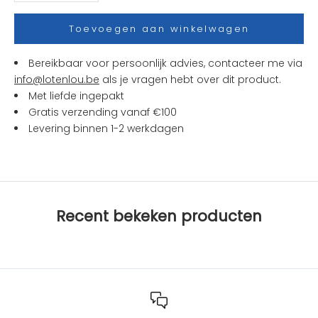
e
s
Toevoegen aan winkelwagen
e
n
Bereikbaar voor persoonlijk advies, contacteer me via
a
info@lotenlou.be
als je vragen hebt over dit product.
c
Met liefde ingepakt
t
Gratis verzending vanaf €100
i
Levering binnen 1-2 werkdagen
e
s
b
i
j
Recent bekeken producten
L
O
T
e
n
L
O