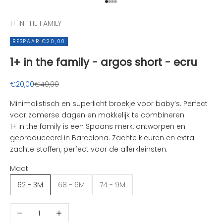
Naar artikel 1
Naar artikel 2
Naar artikel 3
Naar artikel 4
v
a
1+ IN THE FAMILY
n
BESPAAR €20,00
d
e
1+ in the family - argos short - ecru
l
e
Aanbiedingsprijs
Normale prijs
€20,00
€40,00
u
k
Minimalistisch en superlicht broekje voor baby’s. Perfect
s
voor zomerse dagen en makkelijk te combineren.
t
1+ in the family
is een Spaans merk, ontworpen en
e
geproduceerd in Barcelona. Zachte kleuren en extra
n
zachte stoffen, perfect voor de allerkleinsten.
i
Maat:
e
u
62 - 3M
68 - 6M
74 - 9M
w
t
Aantal verlagen
Aantal verhogen
j