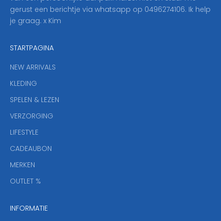
o
gerust een berichtje via whatsapp op 0496274106. Ik help
n
je graag. x Kim
z
e
STARTPAGINA
n
i
NEW ARRIVALS
e
KLEDING
u
w
SPELEN & LEZEN
s
VERZORGING
b
r
LIFESTYLE
i
CADEAUBON
e
f
MERKEN
,
OUTLET %
a
n
INFORMATIE
d
y