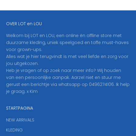
f
j
e
OVER LOT en LOU
h
i
Welkom bij LOT en LOU, een online én offline store met
e
duurzame kleding, uniek speelgoed en toffe must-haves
r
voor grown-ups.
i
Alles wat je hier terugvindt is met veel liefde en zorg voor
n
jou uitgekozen.
o
Heb je vragen of op zoek naar meer info? Wij houden
p
van een persoonlijke aanpak. Aarzel niet en stuur me
o
gerust een berichtje via whatsapp op 0496274106. Ik help
n
je graag. x Kim
z
e
STARTPAGINA
n
i
NEW ARRIVALS
e
KLEDING
u