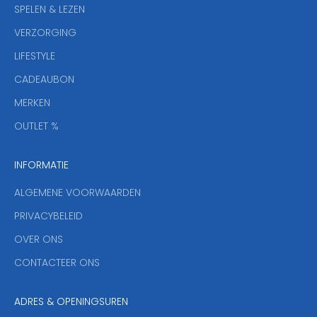
w
SPELEN & LEZEN
s
VERZORGING
b
r
LIFESTYLE
i
CADEAUBON
e
f
MERKEN
,
OUTLET %
a
n
INFORMATIE
d
y
ALGEMENE VOORWAARDEN
o
u
PRIVACYBELEID
'
OVER ONS
l
CONTACTEER ONS
l
b
e
ADRES & OPENINGSUREN
t