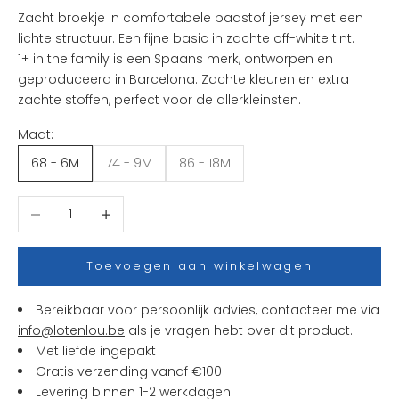
k
Zacht broekje in comfortabele badstof jersey met een
s
lichte structuur. Een fijne basic in zachte off-white tint.
t
1+ in the family
is een Spaans merk, ontworpen en
e
geproduceerd in Barcelona. Zachte kleuren en extra
n
zachte stoffen, perfect voor de allerkleinsten.
i
Maat:
e
u
68 - 6M
74 - 9M
86 - 18M
w
t
Aantal verlagen
Aantal verhogen
j
e
s
Toevoegen aan winkelwagen
e
n
Bereikbaar voor persoonlijk advies, contacteer me via
a
info@lotenlou.be
als je vragen hebt over dit product.
c
Met liefde ingepakt
t
Gratis verzending vanaf €100
i
Levering binnen 1-2 werkdagen