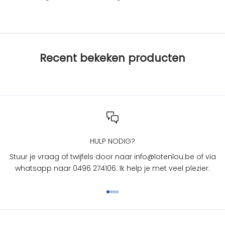
e
s
b
i
j
Recent bekeken producten
L
O
T
e
n
L
O
U
HULP NODIG?
?
Stuur je vraag of twijfels door naar info@lotenlou.be of via
S
whatsapp naar 0496 274106. Ik help je met veel plezier.
c
h
Naar artikel 1
Naar artikel 2
Naar artikel 3
Naar artikel 4
r
i
j