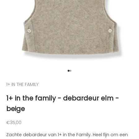
g
t
e
g
e
h
o
u
d
e
Naar artikel 1
Naar artikel 2
n
v
1+ IN THE FAMILY
a
1+ in the family - debardeur elm -
n
d
beige
e
l
Aanbiedingsprijs
€35,00
e
u
Zachte debardeur van 1+ in the Family. Heel fijn om een