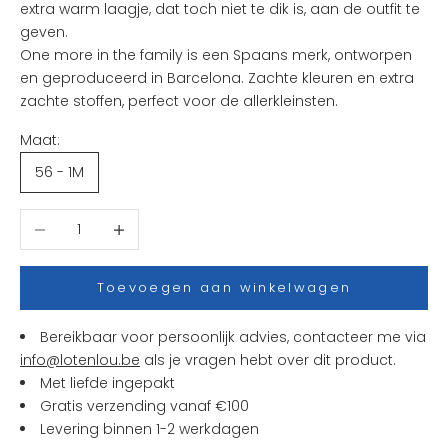
k
extra warm laagje, dat toch niet te dik is, aan de outfit te
s
geven.
t
One more in the family
is een Spaans merk, ontworpen
e
en geproduceerd in Barcelona. Zachte kleuren en extra
n
zachte stoffen, perfect voor de allerkleinsten.
i
Maat:
e
u
56 - 1M
w
t
Aantal verlagen
Aantal verhogen
j
e
s
Toevoegen aan winkelwagen
e
n
Bereikbaar voor persoonlijk advies, contacteer me via
a
info@lotenlou.be
als je vragen hebt over dit product.
c
Met liefde ingepakt
t
Gratis verzending vanaf €100
i
Levering binnen 1-2 werkdagen
e