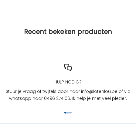
s
b
i
j
Recent bekeken producten
L
O
T
e
n
L
O
U
HULP NODIG?
?
Stuur je vraag of twijfels door naar info@lotenlou.be of via
S
whatsapp naar 0496 274106. Ik help je met veel plezier.
c
h
Naar artikel 1
Naar artikel 2
Naar artikel 3
Naar artikel 4
r
i
j