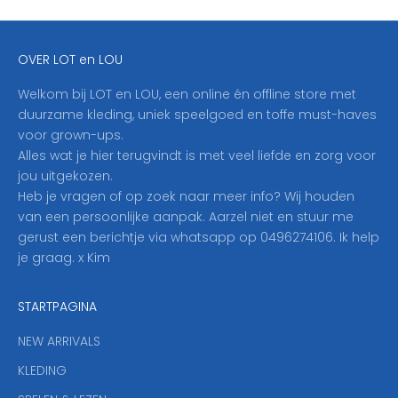
f
j
e
OVER LOT en LOU
h
i
Welkom bij LOT en LOU, een online én offline store met
e
duurzame kleding, uniek speelgoed en toffe must-haves
r
voor grown-ups.
i
Alles wat je hier terugvindt is met veel liefde en zorg voor
n
jou uitgekozen.
o
Heb je vragen of op zoek naar meer info? Wij houden
p
van een persoonlijke aanpak. Aarzel niet en stuur me
o
gerust een berichtje via whatsapp op 0496274106. Ik help
n
je graag. x Kim
z
e
STARTPAGINA
n
i
NEW ARRIVALS
e
KLEDING
u
w