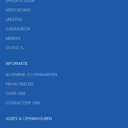
SPELEN & LEZEN
s
VERZORGING
b
r
LIFESTYLE
i
CADEAUBON
e
f
MERKEN
,
OUTLET %
a
n
INFORMATIE
d
y
ALGEMENE VOORWAARDEN
o
u
PRIVACYBELEID
'
OVER ONS
l
CONTACTEER ONS
l
b
e
ADRES & OPENINGSUREN
t