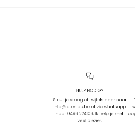
n
a
c
t
i
e
s
b
i
j
L
O
T
HULP NODIG?
e
n
Stuur je vraag of twijfels door naar
L
info@lotenlou.be of via whatsapp
w
O
naar 0496 274106. Ik help je met
oog
U
veel plezier.
?
S