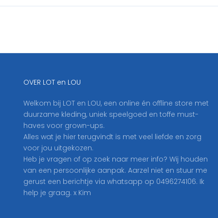
c
h
r
i
j
f
j
OVER LOT en LOU
e
h
Welkom bij LOT en LOU, een online én offline store met
i
duurzame kleding, uniek speelgoed en toffe must-
e
haves voor grown-ups.
r
Alles wat je hier terugvindt is met veel liefde en zorg
i
voor jou uitgekozen.
n
Heb je vragen of op zoek naar meer info? Wij houden
o
van een persoonlijke aanpak. Aarzel niet en stuur me
p
gerust een berichtje via whatsapp op 0496274106. Ik
o
help je graag. x Kim
n
z