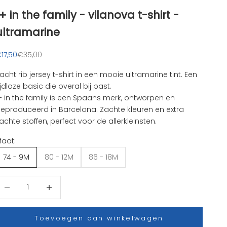
1+ in the family - vilanova t-shirt -
ultramarine
anbiedingsprijs
Normale prijs
17,50
€35,00
acht rib jersey t-shirt in een mooie ultramarine tint. Een
ijdloze basic die overal bij past.
+ in the family
is een Spaans merk, ontworpen en
eproduceerd in Barcelona. Zachte kleuren en extra
achte stoffen, perfect voor de allerkleinsten.
aat:
74 - 9M
80 - 12M
86 - 18M
antal verlagen
Aantal verhogen
Toevoegen aan winkelwagen