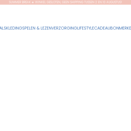
SUMMER BREAK ☀️ WINKEL GESLOTEN, GEEN SHIPPING TUSSEN 2 EN 10 AUGUSTUS!
ALS
KLEDING
SPELEN & LEZEN
VERZORGING
LIFESTYLE
CADEAUBON
MERK