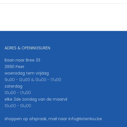
ADRES & OPENINGSUREN
Baan naar Bree 33
3990 Peer
woensdag tem vrijdag
9u00 - 12u00 & 13u00 - 17u00
zaterdag
10u00 - 17u00
elke 2de zondag van de maand
10u00 - 13u00
shoppen op afspraak, mail naar info@lotenlou.be