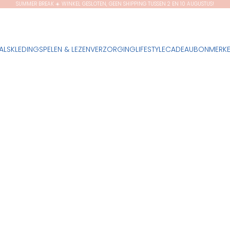
SUMMER BREAK ☀️ WINKEL GESLOTEN, GEEN SHIPPING TUSSEN 2 EN 10 AUGUSTUS!
ALS
KLEDING
SPELEN & LEZEN
VERZORGING
LIFESTYLE
CADEAUBON
MERK