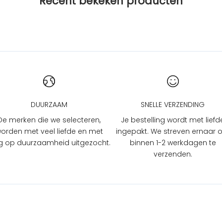
Recent bekeken producten
DUURZAAM
SNELLE VERZENDING
De merken die we selecteren,
Je bestelling wordt met liefd
orden met veel liefde en met
ingepakt. We streven ernaar
 op duurzaamheid uitgezocht.
binnen 1-2 werkdagen te
verzenden.