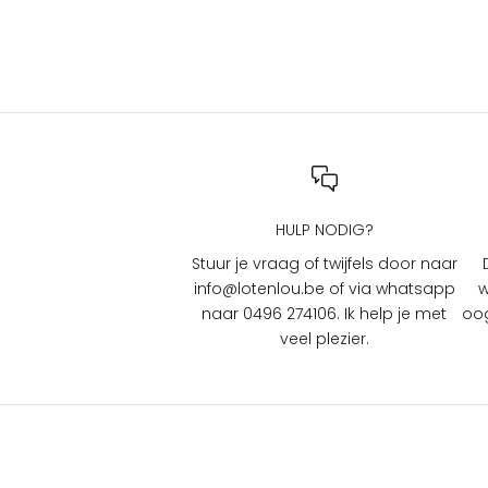
i
e
s
b
i
j
L
O
T
HULP NODIG?
e
n
Stuur je vraag of twijfels door naar
L
info@lotenlou.be of via whatsapp
w
O
naar 0496 274106. Ik help je met
oog
U
veel plezier.
?
S
c
h
r
i