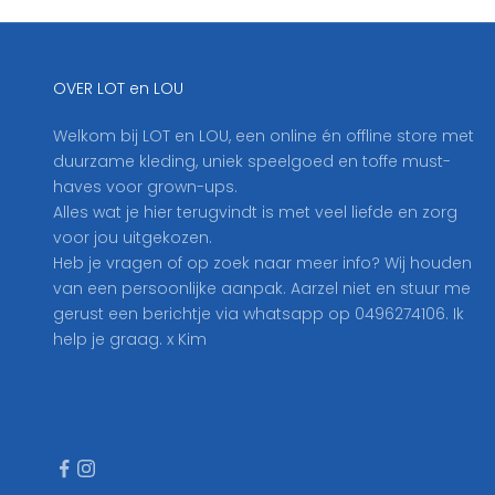
j
f
j
OVER LOT en LOU
e
h
Welkom bij LOT en LOU, een online én offline store met
i
duurzame kleding, uniek speelgoed en toffe must-
e
haves voor grown-ups.
r
Alles wat je hier terugvindt is met veel liefde en zorg
i
voor jou uitgekozen.
n
Heb je vragen of op zoek naar meer info? Wij houden
o
van een persoonlijke aanpak. Aarzel niet en stuur me
p
gerust een berichtje via whatsapp op 0496274106. Ik
o
help je graag. x Kim
n
z
e
n
i
e