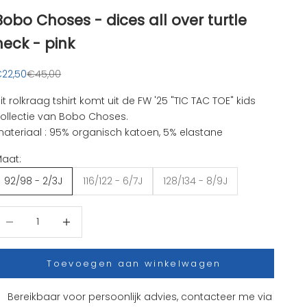
Bobo Choses - dices all over turtle
neck - pink
anbiedingsprijs
Normale prijs
22,50
€45,00
it rolkraag tshirt komt uit de FW '25 "TIC TAC TOE" kids
ollectie van Bobo Choses.
ateriaal : 95% organisch katoen, 5% elastane
aat:
92/98 - 2/3J
116/122 - 6/7J
128/134 - 8/9J
antal verlagen
Aantal verhogen
Toevoegen aan winkelwagen
Bereikbaar voor persoonlijk advies, contacteer me via