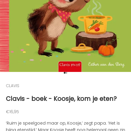
o
o
g
t
e
g
e
h
o
u
d
Naar artikel 1
Naar artikel 2
e
n
CLAVIS
v
Clavis - boek - Koosje, kom je eten?
a
n
d
Aanbiedingsprijs
€16,95
e
‘Ruim je speelgoed maar op, Koosje,’ zegt papa. ‘Het is
l
bijna etenstijd.’ Maar Koosje heeft nog helemaal geen zin