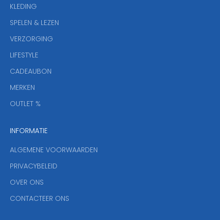
KLEDING
u
w
SPELEN & LEZEN
s
VERZORGING
b
r
LIFESTYLE
i
CADEAUBON
e
f
MERKEN
,
OUTLET %
a
n
INFORMATIE
d
y
ALGEMENE VOORWAARDEN
o
u
PRIVACYBELEID
'
OVER ONS
l
CONTACTEER ONS
l
b