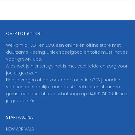
i
j
f
j
e
OVER LOT en LOU
h
i
Welkom bij LOT en LOU, een online én offline store met
e
duurzame kleding, uniek speelgoed en toffe must-haves
r
voor grown-ups.
i
Alles wat je hier terugvindt is met veel liefde en zorg voor
n
jou uitgekozen.
o
Heb je vragen of op zoek naar meer info? Wij houden
p
van een persoonlijke aanpak. Aarzel niet en stuur me
o
gerust een berichtje via whatsapp op 0496274106. Ik help
n
je graag. x Kim
z
e
STARTPAGINA
n
i
NEW ARRIVALS
e