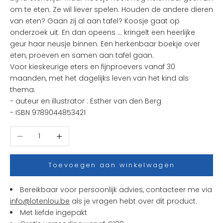
e
om te eten. Ze wil liever spelen. Houden de andere dieren
u
van eten? Gaan zij al aan tafel? Koosje gaat op
k
onderzoek uit. En dan opeens … kringelt een heerlijke
s
geur haar neusje binnen. Een herkenbaar boekje over
t
eten, proeven en samen aan tafel gaan.
e
Voor kieskeurige eters en fijnproevers vanaf 30
n
maanden, met het dagelijks leven van het kind als
i
thema.
e
- auteur en illustrator :
Esther van den Berg
u
- ISBN
9789044853421
w
t
Aantal verlagen
Aantal verhogen
j
e
s
Toevoegen aan winkelwagen
e
n
Bereikbaar voor persoonlijk advies, contacteer me via
a
info@lotenlou.be
als je vragen hebt over dit product.
c
Met liefde ingepakt
t