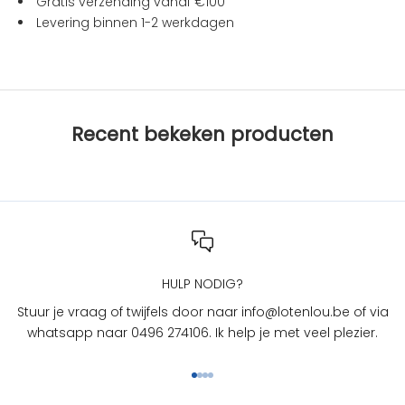
Gratis verzending vanaf €100
i
Levering binnen 1-2 werkdagen
e
s
b
i
j
Recent bekeken producten
L
O
T
e
n
L
O
U
HULP NODIG?
?
Stuur je vraag of twijfels door naar info@lotenlou.be of via
S
whatsapp naar 0496 274106. Ik help je met veel plezier.
c
h
Naar artikel 1
Naar artikel 2
Naar artikel 3
Naar artikel 4
r