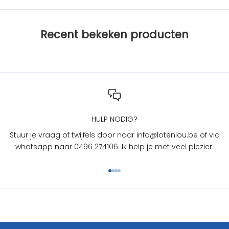
b
i
j
Recent bekeken producten
L
O
T
e
n
L
O
U
HULP NODIG?
?
Stuur je vraag of twijfels door naar info@lotenlou.be of via
S
whatsapp naar 0496 274106. Ik help je met veel plezier.
c
h
Naar artikel 1
Naar artikel 2
Naar artikel 3
Naar artikel 4
r
i
j
f
j