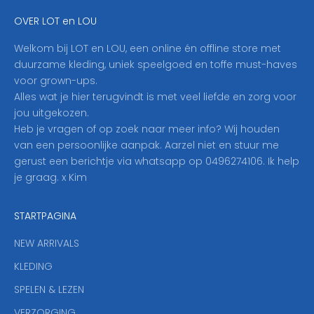
e
OVER LOT en LOU
h
i
Welkom bij LOT en LOU, een online én offline store met
e
duurzame kleding, uniek speelgoed en toffe must-haves
r
voor grown-ups.
i
Alles wat je hier terugvindt is met veel liefde en zorg voor
n
jou uitgekozen.
o
Heb je vragen of op zoek naar meer info? Wij houden
p
van een persoonlijke aanpak. Aarzel niet en stuur me
o
gerust een berichtje via whatsapp op 0496274106. Ik help
n
je graag. x Kim
z
e
STARTPAGINA
n
i
NEW ARRIVALS
e
KLEDING
u
w
SPELEN & LEZEN
s
VERZORGING