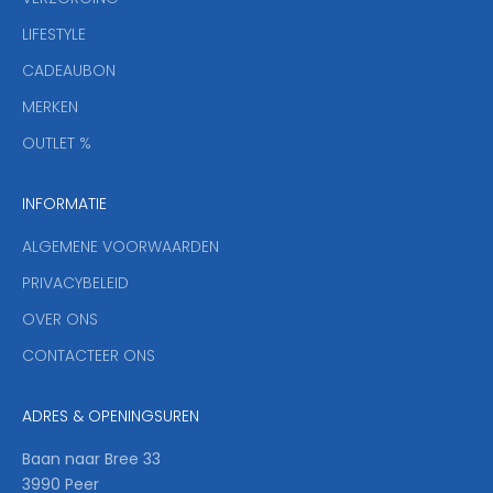
b
r
LIFESTYLE
i
CADEAUBON
e
f
MERKEN
,
OUTLET %
a
n
INFORMATIE
d
y
ALGEMENE VOORWAARDEN
o
u
PRIVACYBELEID
'
OVER ONS
l
CONTACTEER ONS
l
b
e
ADRES & OPENINGSUREN
t
h
Baan naar Bree 33
e
3990 Peer