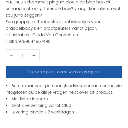
huu-huu schommelt pinguïn bloe bloe bloe hakkelt
t
schaapje ottoo! gilt eendje baw? vraagt konijntje en wat
e
zou juno zeggen?
n
Een grappig kartonboek vol babykreetjes voor
i
brabbelbaby’s en praatpeuters vanaf 2 jaar.
e
- illustraties :
Guido Van Genechten
u
- ISBN
9789044857498
w
t
Aantal verlagen
Aantal verhogen
j
e
s
Toevoegen aan winkelwagen
e
n
Bereikbaar voor persoonlijk advies, contacteer me via
a
info@lotenlou.be
als je vragen hebt over dit product.
c
Met liefde ingepakt
t
Gratis verzending vanaf €100
i
Levering binnen 1-2 werkdagen
e
s