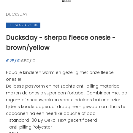
e
Naar artikel 1
Naar artikel 2
Naar artikel 3
Naar artikel 4
Naar artikel 5
h
DUCKSDAY
o
u
BESPAAR €25,00
d
Ducksday - sherpa fleece onesie -
e
n
brown/yellow
v
a
Aanbiedingsprijs
Normale prijs
€25,00
€50,00
n
d
Houd je kinderen warm en gezellig met onze fleece
e
onesie!
l
De losse pasvorm en het zachte anti-pilling materiaal
e
maken de onesie super comfortabel. Combineer met de
u
regen- of sneeuwpakken voor eindeloos buitenplezier
k
tijdens koude dagen, of draag hem gewoon om thuis te
s
cocoonen na een heerlijke douche of bad.
t
- s
tandard 100 By Oeko-Tex® gecertificeerd
e
- anti-pilling Polyester
n