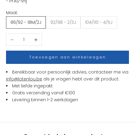
- PFAS-vrij
i
Maat:
e
u
86/92 - 18M/2J
92/98 - 2/3J
104/110 - 4/5J
w
t
Aantal verlagen
Aantal verhogen
j
e
s
Toevoegen aan winkelwagen
e
n
Bereikbaar voor persoonlijk advies, contacteer me via
a
info@lotenlou.be
als je vragen hebt over dit product.
c
Met liefde ingepakt
t
Gratis verzending vanaf €100
i
Levering binnen 1-2 werkdagen
e
s
b
i
j