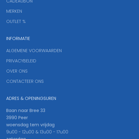
CADEAUBON
e
f
MERKEN
,
OUTLET %
a
n
INFORMATIE
d
y
ALGEMENE VOORWAARDEN
o
u
PRIVACYBELEID
'
OVER ONS
l
CONTACTEER ONS
l
b
e
ADRES & OPENINGSUREN
t
h
Baan naar Bree 33
e
3990 Peer
f
woensdag tem vrijdag
i
9u00 - 12u00 & 13u00 - 17u00
r
zaterdag