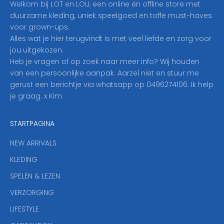
Welkom bij LOT en LOU, een online én offline store met
e
duurzame kleding, uniek speelgoed en toffe must-haves
r
voor grown-ups.
i
Alles wat je hier terugvindt is met veel liefde en zorg voor
n
jou uitgekozen.
o
Heb je vragen of op zoek naar meer info? Wij houden
p
van een persoonlijke aanpak. Aarzel niet en stuur me
o
gerust een berichtje via whatsapp op 0496274106. Ik help
n
je graag. x Kim
z
e
STARTPAGINA
n
i
NEW ARRIVALS
e
KLEDING
u
w
SPELEN & LEZEN
s
VERZORGING
b
r
LIFESTYLE
i