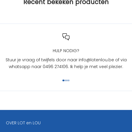
Recent bekeken producten
L
O
T
e
n
L
O
U
HULP NODIG?
?
Stuur je vraag of twijfels door naar info@lotenlou.be of via
S
whatsapp naar 0496 274106. Ik help je met veel plezier.
c
h
Naar artikel 1
Naar artikel 2
Naar artikel 3
Naar artikel 4
r
i
j
f
j
e
OVER LOT en LOU
h
i