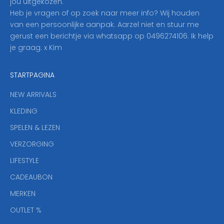
jou uitgekozen.
o
Heb je vragen of op zoek naar meer info? Wij houden
p
van een persoonlijke aanpak. Aarzel niet en stuur me
o
gerust een berichtje via whatsapp op 0496274106. Ik help
n
je graag. x Kim
z
e
STARTPAGINA
n
i
NEW ARRIVALS
e
KLEDING
u
w
SPELEN & LEZEN
s
VERZORGING
b
r
LIFESTYLE
i
CADEAUBON
e
f
MERKEN
,
OUTLET %
a