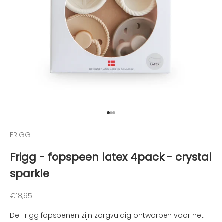
r
a
a
g
o
p
d
e
h
o
Naar artikel 1
Naar artikel 2
Naar artikel 3
o
g
FRIGG
t
Frigg - fopspeen latex 4pack - crystal
e
g
sparkle
e
h
Aanbiedingsprijs
€18,95
o
u
De Frigg fopspenen zijn zorgvuldig ontworpen voor het