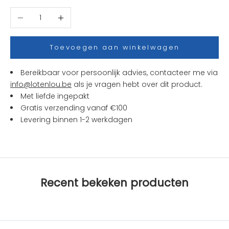
t
Aantal verlagen
Aantal verhogen
j
e
s
Toevoegen aan winkelwagen
e
n
Bereikbaar voor persoonlijk advies, contacteer me via
a
info@lotenlou.be
als je vragen hebt over dit product.
c
Met liefde ingepakt
t
Gratis verzending vanaf €100
i
Levering binnen 1-2 werkdagen
e
s
b
i
j
Recent bekeken producten
L
O
T
e