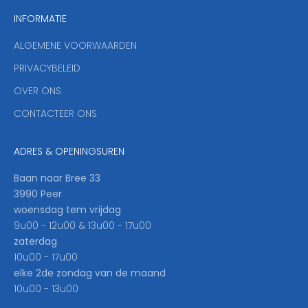
n
INFORMATIE
d
y
ALGEMENE VOORWAARDEN
o
u
PRIVACYBELEID
'
OVER ONS
l
CONTACTEER ONS
l
b
e
ADRES & OPENINGSUREN
t
h
Baan naar Bree 33
e
3990 Peer
f
woensdag tem vrijdag
i
9u00 - 12u00 & 13u00 - 17u00
r
zaterdag
s
10u00 - 17u00
t
elke 2de zondag van de maand
t
10u00 - 13u00
o