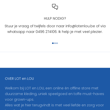
n
L
O
U
HULP NODIG?
?
Stuur je vraag of twijfels door naar info@lotenlou.be of via
S
whatsapp naar 0496 274106. Ik help je met veel plezier.
c
h
Naar artikel 1
Naar artikel 2
Naar artikel 3
Naar artikel 4
r
i
j
f
j
e
OVER LOT en LOU
h
i
Welkom bij LOT en LOU, een online én offline store met
e
duurzame kleding, uniek speelgoed en toffe must-haves
r
voor grown-ups.
i
Alles wat je hier terugvindt is met veel liefde en zorg voor
n