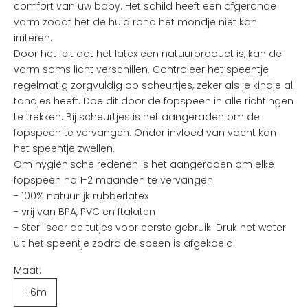
d
comfort van uw baby. Het schild heeft een afgeronde
e
vorm zodat het de huid rond het mondje niet kan
n
irriteren.
v
Door het feit dat het latex een natuurproduct is, kan de
a
vorm soms licht verschillen. Controleer het speentje
n
regelmatig zorgvuldig op scheurtjes, zeker als je kindje al
d
tandjes heeft. Doe dit door de fopspeen in alle richtingen
e
te trekken. Bij scheurtjes is het aangeraden om de
l
fopspeen te vervangen. Onder invloed van vocht kan
e
het speentje zwellen.
u
Om hygiënische redenen is het aangeraden om elke
k
fopspeen na 1-2 maanden te vervangen.
s
- 100% natuurlijk rubberlatex
t
- vrij van BPA, PVC en ftalaten
e
- Steriliseer de tutjes voor eerste gebruik. Druk het water
n
uit het speentje zodra de speen is afgekoeld.
i
Maat:
e
u
+6m
w