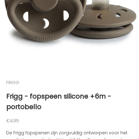
g
t
e
g
e
h
o
u
d
e
n
FRIGG
v
a
Frigg - fopspeen silicone +6m -
n
portobello
d
e
l
Aanbiedingsprijs
€4,95
e
De Frigg fopspenen zijn zorgvuldig ontworpen voor het
u