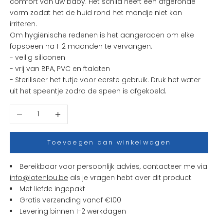
comfort van uw baby. Het schild heeft een afgeronde
k
vorm zodat het de huid rond het mondje niet kan
s
irriteren.
t
Om hygiënische redenen is het aangeraden om elke
e
fopspeen na 1-2 maanden te vervangen.
n
- veilig siliconen
i
- vrij van BPA, PVC en ftalaten
e
- Steriliseer het tutje voor eerste gebruik. Druk het water
u
uit het speentje zodra de speen is afgekoeld.
w
t
Aantal verlagen
Aantal verhogen
j
e
s
Toevoegen aan winkelwagen
e
n
Bereikbaar voor persoonlijk advies, contacteer me via
a
info@lotenlou.be
als je vragen hebt over dit product.
c
Met liefde ingepakt
t
Gratis verzending vanaf €100
i
Levering binnen 1-2 werkdagen
e