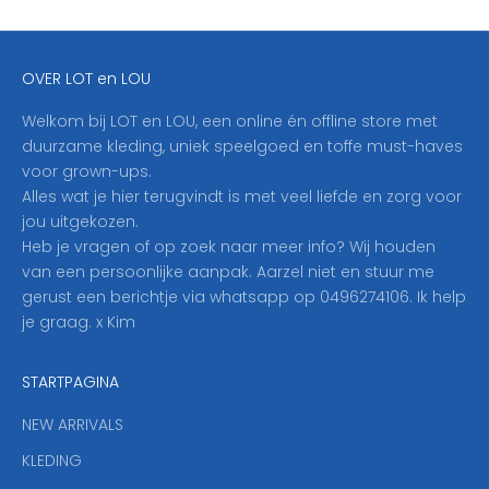
f
j
e
OVER LOT en LOU
h
i
Welkom bij LOT en LOU, een online én offline store met
e
duurzame kleding, uniek speelgoed en toffe must-haves
r
voor grown-ups.
i
Alles wat je hier terugvindt is met veel liefde en zorg voor
n
jou uitgekozen.
o
Heb je vragen of op zoek naar meer info? Wij houden
p
van een persoonlijke aanpak. Aarzel niet en stuur me
o
gerust een berichtje via whatsapp op 0496274106. Ik help
n
je graag. x Kim
z
e
STARTPAGINA
n
i
NEW ARRIVALS
e
KLEDING
u
w