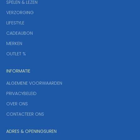
SPELEN & LEZEN
s
VERZORGING
b
r
LIFESTYLE
i
CADEAUBON
e
f
MERKEN
,
OUTLET %
a
n
INFORMATIE
d
y
ALGEMENE VOORWAARDEN
o
u
PRIVACYBELEID
'
OVER ONS
l
CONTACTEER ONS
l
b
e
ADRES & OPENINGSUREN
t