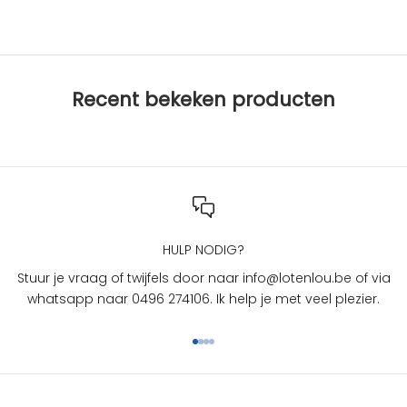
s
b
i
j
Recent bekeken producten
L
O
T
e
n
L
O
U
HULP NODIG?
?
Stuur je vraag of twijfels door naar info@lotenlou.be of via
S
whatsapp naar 0496 274106. Ik help je met veel plezier.
c
h
Naar artikel 1
Naar artikel 2
Naar artikel 3
Naar artikel 4
r
i
j