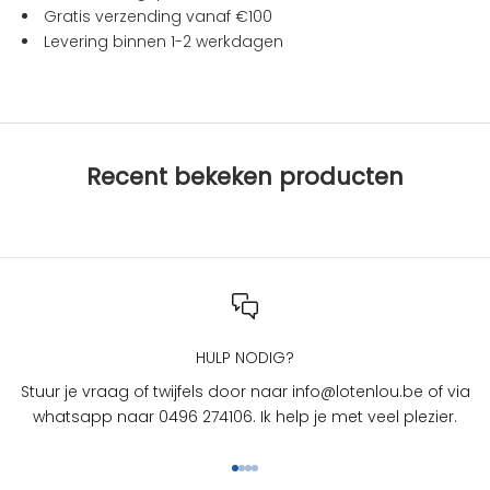
t
Gratis verzending vanaf €100
i
Levering binnen 1-2 werkdagen
e
s
b
i
j
Recent bekeken producten
L
O
T
e
n
L
O
U
HULP NODIG?
?
Stuur je vraag of twijfels door naar info@lotenlou.be of via
S
whatsapp naar 0496 274106. Ik help je met veel plezier.
c
h
Naar artikel 1
Naar artikel 2
Naar artikel 3
Naar artikel 4
r