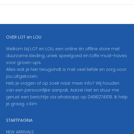
i
j
f
j
e
OVER LOT en LOU
h
i
Welkom bij LOT en LOU, een online én offline store met
e
duurzame kleding, uniek speelgoed en toffe must-haves
r
voor grown-ups.
i
Alles wat je hier terugvindt is met veel liefde en zorg voor
n
jou uitgekozen.
o
Heb je vragen of op zoek naar meer info? Wij houden
p
van een persoonlijke aanpak. Aarzel niet en stuur me
o
gerust een berichtje via whatsapp op 0496274106. Ik help
n
je graag. x Kim
z
e
STARTPAGINA
n
i
NEW ARRIVALS