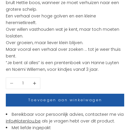
brult Hettie boos, wanneer ze moet verhuizen naar een
e
grotere schelp.
u
Een verhaal over hoge golven en een kleine
k
heremietkreeft.
s
Over willen vasthouden wat je kent, maar toch moeten
t
loslaten.
e
Over groeien, maar liever klein blijven.
n
Maar vooral een verhaal over zoeken … tot je weer thuis
i
bent.
e
“Je bent al alles” is een prentenboek van Hanne Luyten
u
en Noëmi Willemen, voor kindjes vanaf 3 jaar.
w
t
Aantal verlagen
Aantal verhogen
j
e
s
Toevoegen aan winkelwagen
e
n
Bereikbaar voor persoonlijk advies, contacteer me via
a
info@lotenlou.be
als je vragen hebt over dit product.
c
Met liefde ingepakt