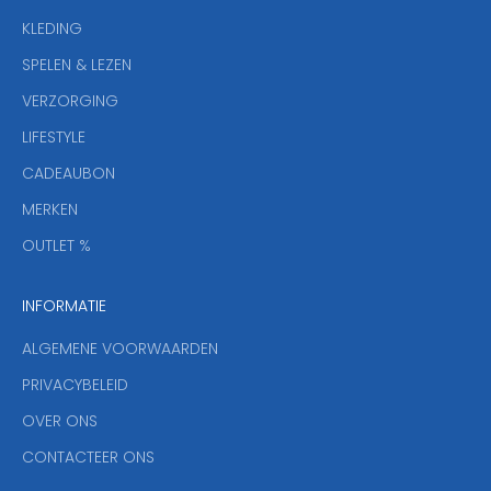
e
KLEDING
u
w
SPELEN & LEZEN
s
VERZORGING
b
r
LIFESTYLE
i
CADEAUBON
e
f
MERKEN
,
OUTLET %
a
n
INFORMATIE
d
y
ALGEMENE VOORWAARDEN
o
u
PRIVACYBELEID
'
OVER ONS
l
CONTACTEER ONS
l
b