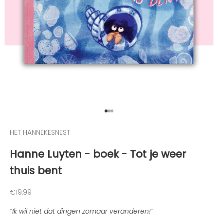
h
o
o
g
t
e
g
e
h
o
u
Naar artikel 1
Naar artikel 2
Naar artikel 3
d
HET HANNEKESNEST
e
n
Hanne Luyten - boek - Tot je weer
v
thuis bent
a
n
d
Aanbiedingsprijs
€19,99
e
“Ik wil niet dat dingen zomaar veranderen!”
l