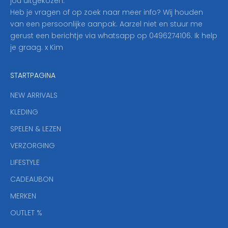
jou uitgekozen.
o
Heb je vragen of op zoek naar meer info? Wij houden
p
van een persoonlijke aanpak. Aarzel niet en stuur me
o
gerust een berichtje via whatsapp op 0496274106. Ik help
n
je graag. x Kim
z
e
STARTPAGINA
n
i
NEW ARRIVALS
e
KLEDING
u
w
SPELEN & LEZEN
s
VERZORGING
b
r
LIFESTYLE
i
CADEAUBON
e
f
MERKEN
,
OUTLET %
a