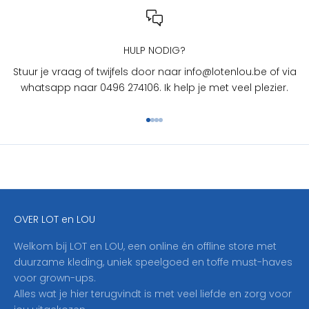
n
L
O
U
HULP NODIG?
?
Stuur je vraag of twijfels door naar info@lotenlou.be of via
S
whatsapp naar 0496 274106. Ik help je met veel plezier.
c
h
Naar artikel 1
Naar artikel 2
Naar artikel 3
Naar artikel 4
r
i
j
f
j
e
OVER LOT en LOU
h
i
Welkom bij LOT en LOU, een online én offline store met
e
duurzame kleding, uniek speelgoed en toffe must-haves
r
voor grown-ups.
i
Alles wat je hier terugvindt is met veel liefde en zorg voor
n