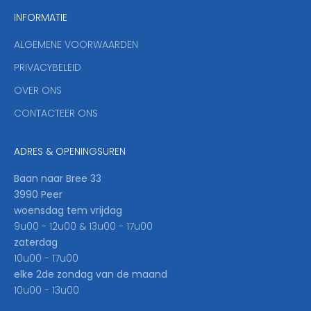
n
INFORMATIE
d
y
ALGEMENE VOORWAARDEN
o
u
PRIVACYBELEID
'
OVER ONS
l
CONTACTEER ONS
l
b
e
ADRES & OPENINGSUREN
t
h
Baan naar Bree 33
e
3990 Peer
f
woensdag tem vrijdag
i
9u00 - 12u00 & 13u00 - 17u00
r
zaterdag
s
10u00 - 17u00
t
elke 2de zondag van de maand
t
10u00 - 13u00
o