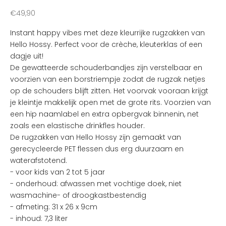
d
e
Aanbiedingsprijs
€49,90
n
Instant happy vibes met deze kleurrijke rugzakken van
v
Hello Hossy. Perfect voor de crèche, kleuterklas of een
a
dagje uit!
n
De gewatteerde schouderbandjes zijn verstelbaar en
d
voorzien van een borstriempje zodat de rugzak netjes
e
op de schouders blijft zitten. Het voorvak vooraan krijgt
l
je kleintje makkelijk open met de grote rits. Voorzien van
e
een hip naamlabel en extra opbergvak binnenin, net
u
zoals een elastische drinkfles houder.
k
De rugzakken van Hello Hossy zijn gemaakt van
s
gerecycleerde PET flessen dus erg duurzaam en
t
waterafstotend.
e
- voor kids van 2 tot 5 jaar
n
- onderhoud: afwassen met vochtige doek, niet
i
wasmachine- of droogkastbestendig
e
- afmeting: 31 x 26 x 9cm
u
- inhoud: 7,3 liter
w