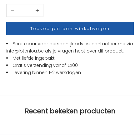
t
Aantal verlagen
Aantal verhogen
j
e
s
Toevoegen aan winkelwagen
e
n
Bereikbaar voor persoonlijk advies, contacteer me via
a
info@lotenlou.be
als je vragen hebt over dit product.
c
Met liefde ingepakt
t
Gratis verzending vanaf €100
i
Levering binnen 1-2 werkdagen
e
s
b
i
j
Recent bekeken producten
L
O
T
e