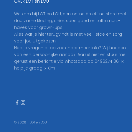
OVER LOT en LOU
e
h
Welkom bij LOT en LOU, een online én offline store met
i
duurzame kleding, uniek speelgoed en toffe must-
e
haves voor grown-ups.
r
Alles wat je hier terugvindt is met veel liefde en zorg
i
voor jou uitgekozen.
n
Heb je vragen of op zoek naar meer info? Wij houden
o
van een persoonlijke aanpak. Aarzel niet en stuur me
p
gerust een berichtje via whatsapp op 0496274106. Ik
o
help je graag. x Kim
n
z
e
n
i
e
u
w
© 2026 - LOT en LOU
s
b