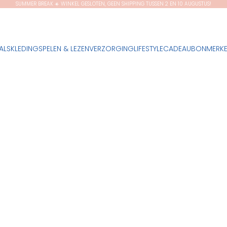
SUMMER BREAK ☀️ WINKEL GESLOTEN, GEEN SHIPPING TUSSEN 2 EN 10 AUGUSTUS!
ALS
KLEDING
SPELEN & LEZEN
VERZORGING
LIFESTYLE
CADEAUBON
MERK