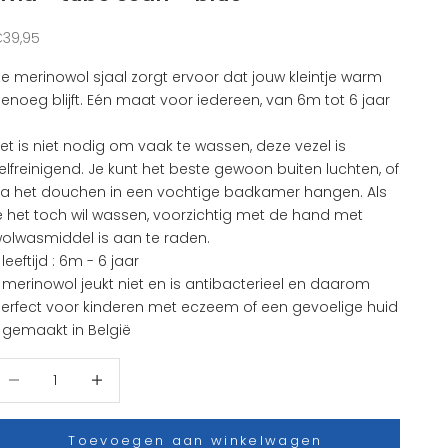
anbiedingsprijs
39,95
e merinowol sjaal zorgt ervoor dat jouw kleintje warm
enoeg blijft. Eén maat voor iedereen, van 6m tot 6 jaar
et is niet nodig om vaak te wassen, deze vezel is
elfreinigend. Je kunt het beste gewoon buiten luchten, of
a het douchen in een vochtige badkamer hangen. Als
e het toch wil wassen, voorzichtig met de hand met
olwasmiddel is aan te raden.
 leeftijd : 6m - 6 jaar
 merinowol jeukt niet en is antibacterieel en daarom
erfect voor kinderen met eczeem of een gevoelige huid
 gemaakt in België
antal verlagen
Aantal verhogen
Toevoegen aan winkelwagen