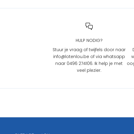
i
j
L
O
T
HULP NODIG?
e
n
Stuur je vraag of twijfels door naar
L
info@lotenlou.be of via whatsapp
w
O
naar 0496 274106. Ik help je met
oog
U
veel plezier.
?
S
c
h
r
i
j
f
j