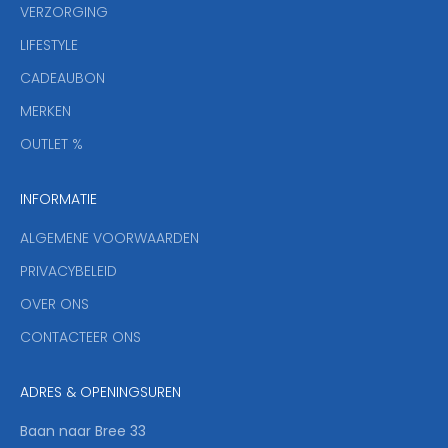
VERZORGING
b
r
LIFESTYLE
i
CADEAUBON
e
f
MERKEN
,
OUTLET %
a
n
INFORMATIE
d
y
ALGEMENE VOORWAARDEN
o
u
PRIVACYBELEID
'
OVER ONS
l
CONTACTEER ONS
l
b
e
ADRES & OPENINGSUREN
t
h
Baan naar Bree 33