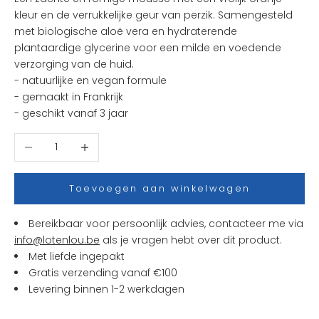
s
kleur en de verrukkelijke geur van perzik. Samengesteld
t
met biologische aloë vera en hydraterende
e
plantaardige glycerine voor een milde en voedende
n
verzorging van de huid.
i
- natuurlijke en vegan formule
e
- gemaakt in Frankrijk
u
- geschikt vanaf 3 jaar
w
t
Aantal verlagen
Aantal verhogen
j
e
s
Toevoegen aan winkelwagen
e
n
Bereikbaar voor persoonlijk advies, contacteer me via
a
info@lotenlou.be
als je vragen hebt over dit product.
c
Met liefde ingepakt
t
Gratis verzending vanaf €100
i
Levering binnen 1-2 werkdagen
e
s