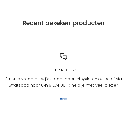
b
i
j
Recent bekeken producten
L
O
T
e
n
L
O
U
HULP NODIG?
?
Stuur je vraag of twijfels door naar info@lotenlou.be of via
S
whatsapp naar 0496 274106. Ik help je met veel plezier.
c
h
Naar artikel 1
Naar artikel 2
Naar artikel 3
Naar artikel 4
r
i
j
f