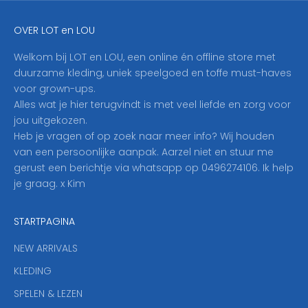
j
e
OVER LOT en LOU
h
i
Welkom bij LOT en LOU, een online én offline store met
e
duurzame kleding, uniek speelgoed en toffe must-haves
r
voor grown-ups.
i
Alles wat je hier terugvindt is met veel liefde en zorg voor
n
jou uitgekozen.
o
Heb je vragen of op zoek naar meer info? Wij houden
p
van een persoonlijke aanpak. Aarzel niet en stuur me
o
gerust een berichtje via whatsapp op 0496274106. Ik help
n
je graag. x Kim
z
e
STARTPAGINA
n
i
NEW ARRIVALS
e
KLEDING
u
w
SPELEN & LEZEN
s