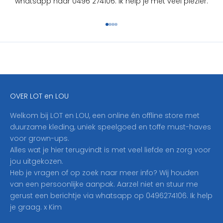
whatsapp naar 0496 274106. Ik help je met veel plezier.
c
h
Naar artikel 1
Naar artikel 2
Naar artikel 3
Naar artikel 4
r
i
j
f
j
e
OVER LOT en LOU
h
i
Welkom bij LOT en LOU, een online én offline store met
e
duurzame kleding, uniek speelgoed en toffe must-haves
r
voor grown-ups.
i
Alles wat je hier terugvindt is met veel liefde en zorg voor
n
jou uitgekozen.
o
Heb je vragen of op zoek naar meer info? Wij houden
p
van een persoonlijke aanpak. Aarzel niet en stuur me
o
gerust een berichtje via whatsapp op 0496274106. Ik help
n
je graag. x Kim
z