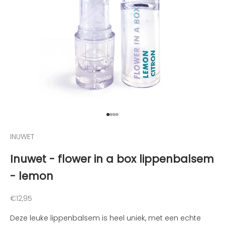
p
d
e
h
o
o
g
t
e
g
e
Naar artikel 1
Naar artikel 2
Naar artikel 3
Naar artikel 4
h
INUWET
o
u
Inuwet - flower in a box lippenbalsem
d
- lemon
e
n
v
Aanbiedingsprijs
€12,95
a
Deze leuke lippenbalsem is heel uniek, met een echte
n