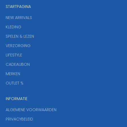
e
STARTPAGINA
n
i
NEW ARRIVALS
e
KLEDING
u
w
SPELEN & LEZEN
s
VERZORGING
b
r
LIFESTYLE
i
CADEAUBON
e
f
MERKEN
,
OUTLET %
a
n
INFORMATIE
d
y
ALGEMENE VOORWAARDEN
o
u
PRIVACYBELEID
'