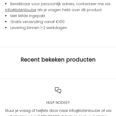
n
Bereikbaar voor persoonlijk advies, contacteer me via
a
info@lotenlou.be
als je vragen hebt over dit product.
c
Met liefde ingepakt
t
Gratis verzending vanaf €100
i
Levering binnen 1-2 werkdagen
e
s
b
i
j
Recent bekeken producten
L
O
T
e
n
L
O
U
HULP NODIG?
?
Stuur je vraag of twijfels door naar info@lotenlou.be of via
S