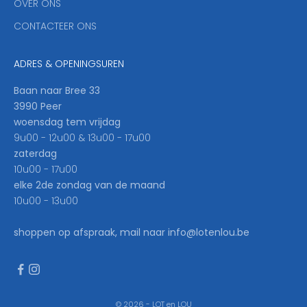
OVER ONS
l
CONTACTEER ONS
l
b
e
ADRES & OPENINGSUREN
t
h
Baan naar Bree 33
e
3990 Peer
f
woensdag tem vrijdag
i
9u00 - 12u00 & 13u00 - 17u00
r
zaterdag
s
10u00 - 17u00
t
elke 2de zondag van de maand
t
10u00 - 13u00
o
k
shoppen op afspraak, mail naar info@lotenlou.be
n
o
w
.
© 2026 - LOT en LOU