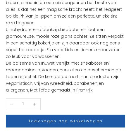
bloem binnenin en een citroengeur en het beste van
d
alles is dat het een magische kracht heeft: het reageert
e
op de Ph van je lippen om ze een perfecte, unieke tint
l
roze te geven!
e
Ultrahydraterend dankzij sheaboter en laat een
u
glamoureuze, mooie roze glans achter. Ze zitten verpakt
k
in een schattig kokertje en zijn daardoor ook nog eens
s
super tof kadootje. Fijn voor kids en tieners maar zeker
t
zo leuk voor volwassenen!
e
De balsems van Inuwet, verrijkt met sheaboter en
n
macadamiaolie, voeden, herstellen en beschermen de
i
lippen effectief. De kers op de taart: hun producten zijn
e
veganistisch, vrij van wreedheid, parabenen en
u
allergenen. Met liefde gemaakt in Frankrijk.
w
t
Aantal verlagen
Aantal verhogen
j
e
s
Toevoegen aan winkelwagen
e