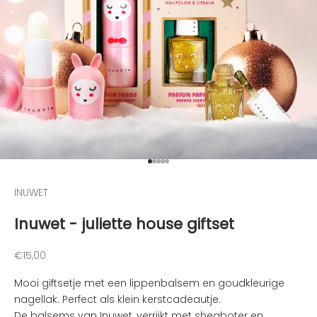
g
e
h
o
u
d
e
n
v
a
Naar artikel 1
Naar artikel 2
Naar artikel 3
Naar artikel 4
Naar artikel 5
n
d
INUWET
e
Inuwet - juliette house giftset
l
e
u
Aanbiedingsprijs
€15,00
k
Mooi giftsetje met een lippenbalsem en goudkleurige
s
nagellak. Perfect als klein kerstcadeautje.
t
De balsems van Inuwet, verrijkt met sheaboter en