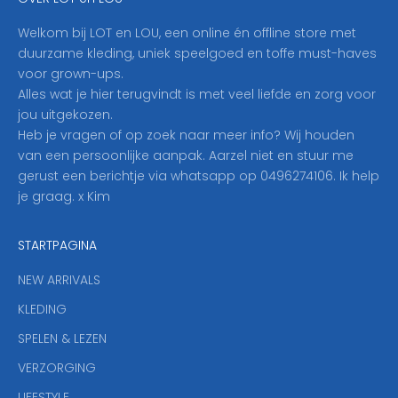
h
i
Welkom bij LOT en LOU, een online én offline store met
e
duurzame kleding, uniek speelgoed en toffe must-haves
r
voor grown-ups.
i
Alles wat je hier terugvindt is met veel liefde en zorg voor
n
jou uitgekozen.
o
Heb je vragen of op zoek naar meer info? Wij houden
p
van een persoonlijke aanpak. Aarzel niet en stuur me
o
gerust een berichtje via whatsapp op 0496274106. Ik help
n
je graag. x Kim
z
e
STARTPAGINA
n
i
NEW ARRIVALS
e
KLEDING
u
w
SPELEN & LEZEN
s
VERZORGING
b
r
LIFESTYLE