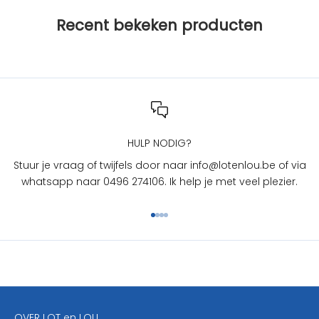
j
Recent bekeken producten
L
O
T
e
n
L
O
U
HULP NODIG?
?
Stuur je vraag of twijfels door naar info@lotenlou.be of via
S
whatsapp naar 0496 274106. Ik help je met veel plezier.
c
h
Naar artikel 1
Naar artikel 2
Naar artikel 3
Naar artikel 4
r
i
j
f
j
e
OVER LOT en LOU