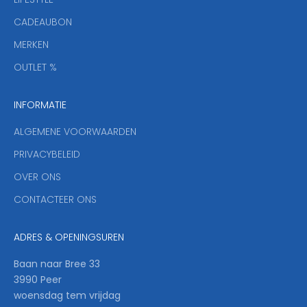
i
CADEAUBON
e
f
MERKEN
,
OUTLET %
a
n
INFORMATIE
d
y
ALGEMENE VOORWAARDEN
o
u
PRIVACYBELEID
'
OVER ONS
l
CONTACTEER ONS
l
b
e
ADRES & OPENINGSUREN
t
h
Baan naar Bree 33
e
3990 Peer
f
woensdag tem vrijdag