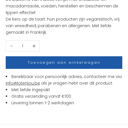
e
macadamiaolie, voeden, herstellen en beschermen de
n
lippen effectief.
i
De kers op de taart: hun producten zijn veganistisch, vrij
e
van wreedheid, parabenen en allergenen. Met liefde
u
gemaakt in Frankrijk.
w
t
Aantal verlagen
Aantal verhogen
j
e
s
Toevoegen aan winkelwagen
e
n
Bereikbaar voor persoonlijk advies, contacteer me via
a
info@lotenlou.be
als je vragen hebt over dit product.
c
Met liefde ingepakt
t
Gratis verzending vanaf €100
i
Levering binnen 1-2 werkdagen
e
s
b
i