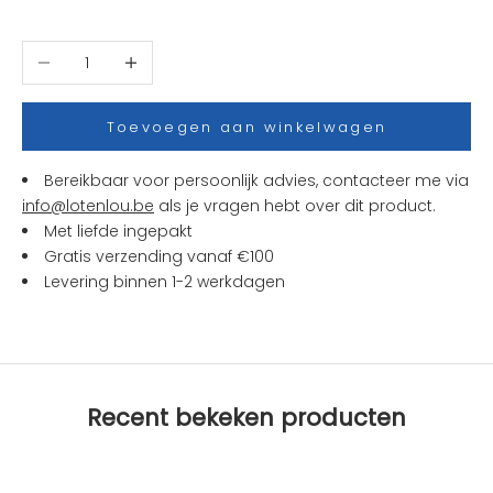
w
t
Aantal verlagen
Aantal verhogen
j
e
s
Toevoegen aan winkelwagen
e
n
Bereikbaar voor persoonlijk advies, contacteer me via
a
info@lotenlou.be
als je vragen hebt over dit product.
c
Met liefde ingepakt
t
Gratis verzending vanaf €100
i
Levering binnen 1-2 werkdagen
e
s
b
i
j
Recent bekeken producten
L
O
T