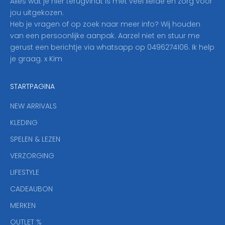
Alles wat je hier terugvindt is met veel liefde en zorg voor
n
jou uitgekozen.
o
Heb je vragen of op zoek naar meer info? Wij houden
p
van een persoonlijke aanpak. Aarzel niet en stuur me
o
gerust een berichtje via whatsapp op 0496274106. Ik help
n
je graag. x Kim
z
e
STARTPAGINA
n
i
NEW ARRIVALS
e
KLEDING
u
w
SPELEN & LEZEN
s
VERZORGING
b
r
LIFESTYLE
i
CADEAUBON
e
f
MERKEN
,
OUTLET %