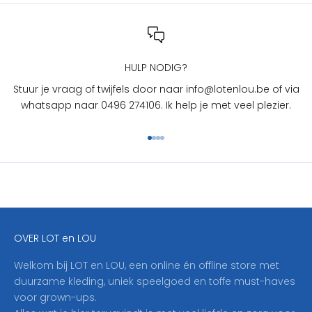
e
n
L
O
U
HULP NODIG?
?
Stuur je vraag of twijfels door naar info@lotenlou.be of via
S
whatsapp naar 0496 274106. Ik help je met veel plezier.
c
h
Naar artikel 1
Naar artikel 2
Naar artikel 3
Naar artikel 4
r
i
j
f
j
e
OVER LOT en LOU
h
i
Welkom bij LOT en LOU, een online én offline store met
e
duurzame kleding, uniek speelgoed en toffe must-haves
r
voor grown-ups.
i