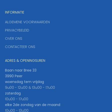
a
n
INFORMATIE
d
y
ALGEMENE VOORWAARDEN
o
u
PRIVACYBELEID
'
OVER ONS
l
CONTACTEER ONS
l
b
e
ADRES & OPENINGSUREN
t
h
Baan naar Bree 33
e
3990 Peer
f
woensdag tem vrijdag
i
9u00 - 12u00 & 13u00 - 17u00
r
zaterdag
s
10u00 - 17u00
t
elke 2de zondag van de maand
t
10u00 - 13u00