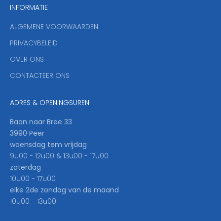
INFORMATIE
d
y
ALGEMENE VOORWAARDEN
o
u
PRIVACYBELEID
'
OVER ONS
l
CONTACTEER ONS
l
b
e
ADRES & OPENINGSUREN
t
h
Baan naar Bree 33
e
3990 Peer
f
woensdag tem vrijdag
i
9u00 - 12u00 & 13u00 - 17u00
r
zaterdag
s
10u00 - 17u00
t
elke 2de zondag van de maand
t
10u00 - 13u00
o