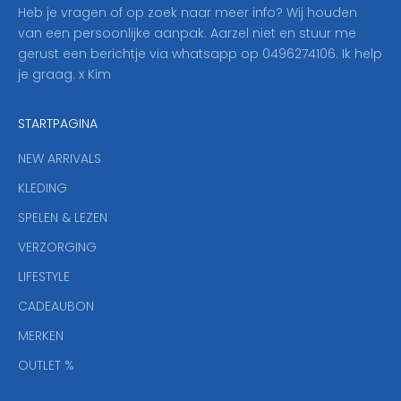
o
Heb je vragen of op zoek naar meer info? Wij houden
p
van een persoonlijke aanpak. Aarzel niet en stuur me
o
gerust een berichtje via whatsapp op 0496274106. Ik help
n
je graag. x Kim
z
e
STARTPAGINA
n
i
NEW ARRIVALS
e
KLEDING
u
w
SPELEN & LEZEN
s
VERZORGING
b
r
LIFESTYLE
i
CADEAUBON
e
f
MERKEN
,
OUTLET %
a
n