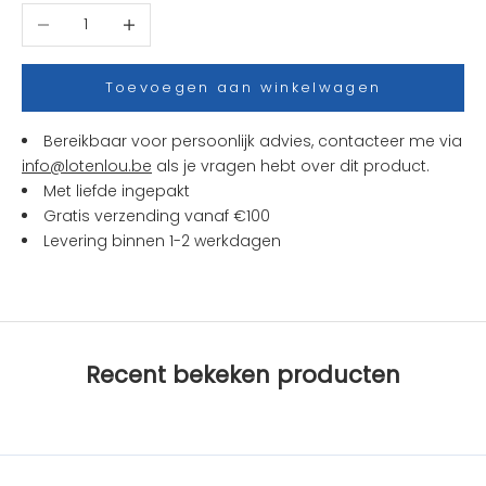
t
Aantal verlagen
Aantal verhogen
j
e
s
Toevoegen aan winkelwagen
e
n
Bereikbaar voor persoonlijk advies, contacteer me via
a
info@lotenlou.be
als je vragen hebt over dit product.
c
Met liefde ingepakt
t
Gratis verzending vanaf €100
i
Levering binnen 1-2 werkdagen
e
s
b
i
j
Recent bekeken producten
L
O
T
e
n