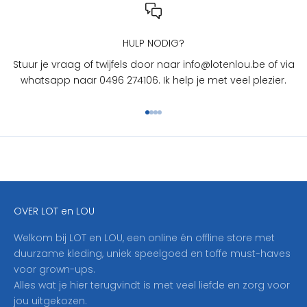
L
O
U
HULP NODIG?
?
Stuur je vraag of twijfels door naar info@lotenlou.be of via
S
whatsapp naar 0496 274106. Ik help je met veel plezier.
c
h
Naar artikel 1
Naar artikel 2
Naar artikel 3
Naar artikel 4
r
i
j
f
j
e
OVER LOT en LOU
h
i
Welkom bij LOT en LOU, een online én offline store met
e
duurzame kleding, uniek speelgoed en toffe must-haves
r
voor grown-ups.
i
Alles wat je hier terugvindt is met veel liefde en zorg voor
n
jou uitgekozen.