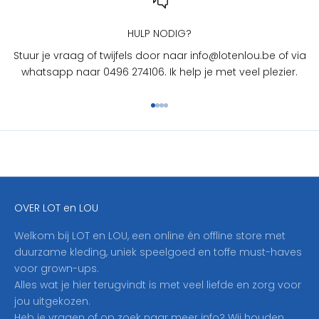
O
U
HULP NODIG?
?
Stuur je vraag of twijfels door naar info@lotenlou.be of via
S
whatsapp naar 0496 274106. Ik help je met veel plezier.
c
h
Naar artikel 1
Naar artikel 2
Naar artikel 3
Naar artikel 4
r
i
j
f
j
e
OVER LOT en LOU
h
i
Welkom bij LOT en LOU, een online én offline store met
e
duurzame kleding, uniek speelgoed en toffe must-haves
r
voor grown-ups.
i
Alles wat je hier terugvindt is met veel liefde en zorg voor
n
jou uitgekozen.
o
Heb je vragen of op zoek naar meer info? Wij houden