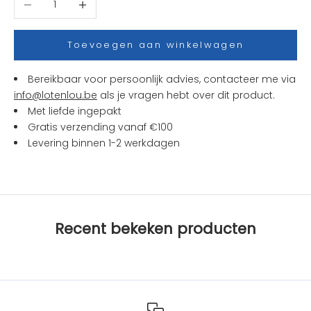
j
e
s
Toevoegen aan winkelwagen
e
n
Bereikbaar voor persoonlijk advies, contacteer me via
a
info@lotenlou.be
als je vragen hebt over dit product.
c
Met liefde ingepakt
t
Gratis verzending vanaf €100
i
Levering binnen 1-2 werkdagen
e
s
b
i
j
Recent bekeken producten
L
O
T
e
n
L