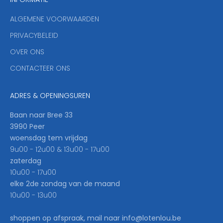
d
y
ALGEMENE VOORWAARDEN
o
u
PRIVACYBELEID
'
OVER ONS
l
CONTACTEER ONS
l
b
e
ADRES & OPENINGSUREN
t
h
Baan naar Bree 33
e
3990 Peer
f
woensdag tem vrijdag
i
9u00 - 12u00 & 13u00 - 17u00
r
zaterdag
s
10u00 - 17u00
t
elke 2de zondag van de maand
t
10u00 - 13u00
o
k
shoppen op afspraak, mail naar info@lotenlou.be