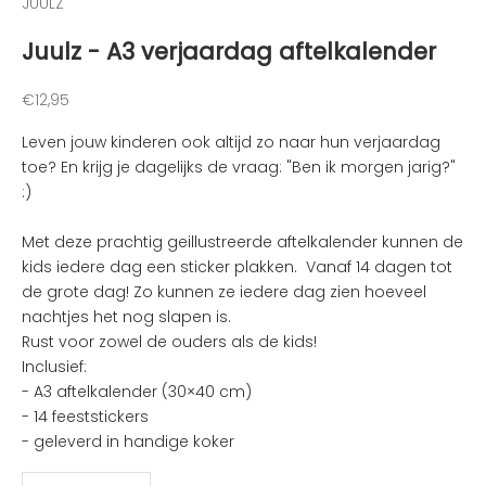
JUULZ
n
Juulz - A3 verjaardag aftelkalender
v
a
n
Aanbiedingsprijs
€12,95
d
Leven jouw kinderen ook altijd zo naar hun verjaardag
e
toe? En krijg je dagelijks de vraag: "Ben ik morgen jarig?"
l
:)
e
u
Met deze prachtig geillustreerde aftelkalender kunnen de
k
kids iedere dag een sticker plakken. Vanaf 14 dagen tot
s
de grote dag! Zo kunnen ze iedere dag zien hoeveel
t
nachtjes het nog slapen is.
e
Rust voor zowel de ouders als de kids!
n
Inclusief:
i
- A3 aftelkalender (30×40 cm)
e
- 14 feeststickers
u
- geleverd in handige koker
w
t
Aantal verlagen
Aantal verhogen