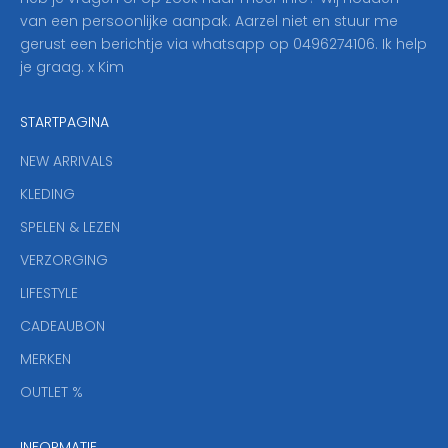
p
van een persoonlijke aanpak. Aarzel niet en stuur me
o
gerust een berichtje via whatsapp op 0496274106. Ik help
n
je graag. x Kim
z
e
STARTPAGINA
n
i
NEW ARRIVALS
e
KLEDING
u
w
SPELEN & LEZEN
s
VERZORGING
b
r
LIFESTYLE
i
CADEAUBON
e
f
MERKEN
,
OUTLET %
a
n
INFORMATIE