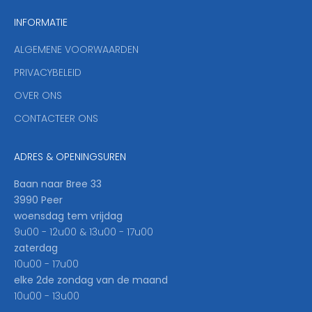
n
INFORMATIE
d
y
ALGEMENE VOORWAARDEN
o
u
PRIVACYBELEID
'
OVER ONS
l
CONTACTEER ONS
l
b
e
ADRES & OPENINGSUREN
t
h
Baan naar Bree 33
e
3990 Peer
f
woensdag tem vrijdag
i
9u00 - 12u00 & 13u00 - 17u00
r
zaterdag
s
10u00 - 17u00
t
elke 2de zondag van de maand
t
10u00 - 13u00
o