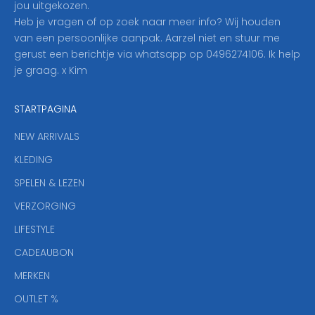
jou uitgekozen.
o
Heb je vragen of op zoek naar meer info? Wij houden
p
van een persoonlijke aanpak. Aarzel niet en stuur me
o
gerust een berichtje via whatsapp op 0496274106. Ik help
n
je graag. x Kim
z
e
STARTPAGINA
n
i
NEW ARRIVALS
e
KLEDING
u
w
SPELEN & LEZEN
s
VERZORGING
b
r
LIFESTYLE
i
CADEAUBON
e
f
MERKEN
,
OUTLET %
a