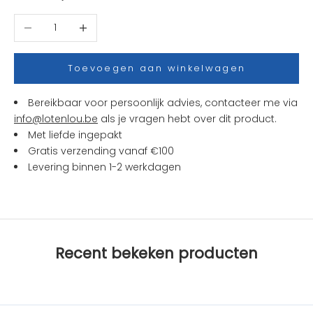
t
Aantal verlagen
Aantal verhogen
j
e
s
Toevoegen aan winkelwagen
e
n
Bereikbaar voor persoonlijk advies, contacteer me via
a
info@lotenlou.be
als je vragen hebt over dit product.
c
Met liefde ingepakt
t
Gratis verzending vanaf €100
i
Levering binnen 1-2 werkdagen
e
s
b
i
j
Recent bekeken producten
L
O
T
e