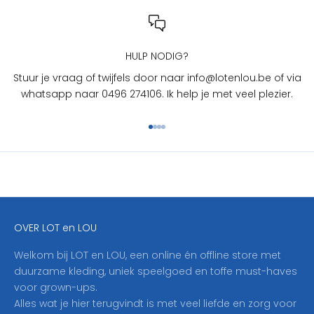
n
L
O
U
HULP NODIG?
?
Stuur je vraag of twijfels door naar info@lotenlou.be of via
S
whatsapp naar 0496 274106. Ik help je met veel plezier.
c
h
Naar artikel 1
Naar artikel 2
Naar artikel 3
Naar artikel 4
r
i
j
f
j
e
OVER LOT en LOU
h
i
Welkom bij LOT en LOU, een online én offline store met
e
duurzame kleding, uniek speelgoed en toffe must-haves
r
voor grown-ups.
i
Alles wat je hier terugvindt is met veel liefde en zorg voor
n