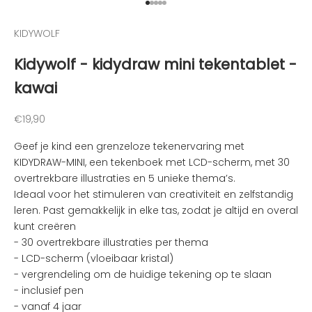
d
Naar artikel 1
Naar artikel 2
Naar artikel 3
Naar artikel 4
Naar artikel 5
e
KIDYWOLF
n
v
Kidywolf - kidydraw mini tekentablet -
a
kawai
n
d
e
Aanbiedingsprijs
€19,90
l
Geef je kind een grenzeloze tekenervaring met
e
KIDYDRAW-MINI, een tekenboek met LCD-scherm, met 30
u
overtrekbare illustraties en 5 unieke thema’s.
k
Ideaal voor het stimuleren van creativiteit en zelfstandig
s
leren. Past gemakkelijk in elke tas, zodat je altijd en overal
t
kunt creëren
e
- 30 overtrekbare illustraties per thema
n
-
LCD-scherm (vloeibaar kristal)
i
- v
ergrendeling om de huidige tekening op te slaan
e
- inclusief pen
u
- v
anaf 4 jaar
w