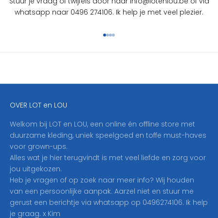
Stuur je vraag of twijfels door naar info@lotenlou.be of via
S
whatsapp naar 0496 274106. Ik help je met veel plezier.
c
h
Naar artikel 1
Naar artikel 2
Naar artikel 3
Naar artikel 4
r
i
j
f
j
e
OVER LOT en LOU
h
i
Welkom bij LOT en LOU, een online én offline store met
e
duurzame kleding, uniek speelgoed en toffe must-haves
r
voor grown-ups.
i
Alles wat je hier terugvindt is met veel liefde en zorg voor
n
jou uitgekozen.
o
Heb je vragen of op zoek naar meer info? Wij houden
p
van een persoonlijke aanpak. Aarzel niet en stuur me
o
gerust een berichtje via whatsapp op 0496274106. Ik help
n
je graag. x Kim