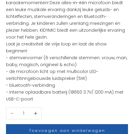
karaokemomenten! Deze alles-in-één microfoon biedt
n
een leuke muzikale ervaring dankzij leuke geluids- en
d
lichteffecten, stemveranderingen en Bluetooth-
e
verbinding. Je kinderen zullen urenlang meezingen en
l
plezier hebben. KIDYMIC biedt een uitzonderlijke ervaring
e
voor het hele gezin.
u
Laat je creativiteit de vrije loop en laat de show
k
beginnen!
s
- stemvervormer (6 verschillende stemmen: vrouw, man,
t
baby, magisch, origineel & echo)
e
- de microfoon licht op met multicolor LED-
n
verlichtinngebouwde luidspreker (5W)
i
- bluetooth-verbinding
e
- interne oplaadbare batterij (18650 3.7V/ 1200 mA) met
u
USB-C-poort
w
t
Aantal verlagen
Aantal verhogen
j
e
s
Toevoegen aan winkelwagen