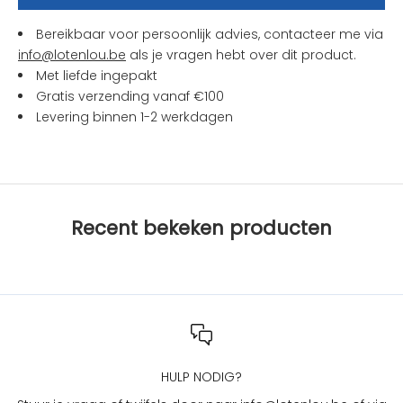
e
n
Bereikbaar voor persoonlijk advies, contacteer me via
a
info@lotenlou.be
als je vragen hebt over dit product.
c
Met liefde ingepakt
t
Gratis verzending vanaf €100
i
Levering binnen 1-2 werkdagen
e
s
b
i
j
Recent bekeken producten
L
O
T
e
n
L
O
U
HULP NODIG?
?