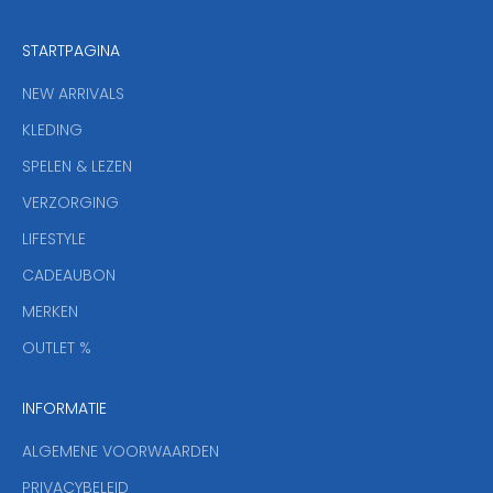
z
e
STARTPAGINA
n
i
NEW ARRIVALS
e
KLEDING
u
w
SPELEN & LEZEN
s
VERZORGING
b
r
LIFESTYLE
i
CADEAUBON
e
f
MERKEN
,
OUTLET %
a
n
INFORMATIE
d
y
ALGEMENE VOORWAARDEN
o
u
PRIVACYBELEID