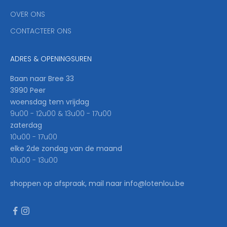
'
OVER ONS
l
CONTACTEER ONS
l
b
e
ADRES & OPENINGSUREN
t
h
Baan naar Bree 33
e
3990 Peer
f
woensdag tem vrijdag
i
9u00 - 12u00 & 13u00 - 17u00
r
zaterdag
s
10u00 - 17u00
t
elke 2de zondag van de maand
t
10u00 - 13u00
o
k
shoppen op afspraak, mail naar info@lotenlou.be
n
o
w