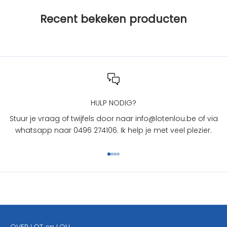
j
Recent bekeken producten
L
O
T
e
n
L
O
U
HULP NODIG?
?
Stuur je vraag of twijfels door naar info@lotenlou.be of via
S
whatsapp naar 0496 274106. Ik help je met veel plezier.
c
h
Naar artikel 1
Naar artikel 2
Naar artikel 3
Naar artikel 4
r
i
j
f
j
e
OVER LOT en LOU