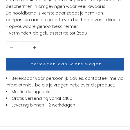
e
beschermen in omgevingen waar veel lawaai is.
n
De hoofdband is verstelbaar zodat je hem kan
i
aanpassen aan de grootte van het hoofd van je kindje.
e
- o
pvouwbare gehoorbeschermer
u
- v
ermindert de geluidssterkte tot 25dB
w
t
Aantal verlagen
Aantal verhogen
j
e
s
Toevoegen aan winkelwagen
e
n
Bereikbaar voor persoonlijk advies, contacteer me via
a
info@lotenlou.be
als je vragen hebt over dit product.
c
Met liefde ingepakt
t
Gratis verzending vanaf €100
i
Levering binnen 1-2 werkdagen
e
s
b
i