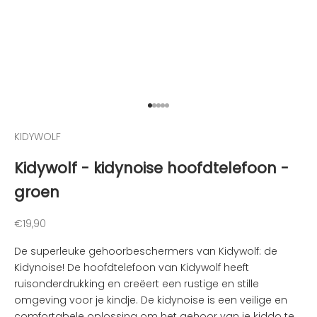
g
e
h
o
u
d
e
Naar artikel 1
Naar artikel 2
Naar artikel 3
Naar artikel 4
Naar artikel 5
n
KIDYWOLF
v
a
Kidywolf - kidynoise hoofdtelefoon -
n
groen
d
e
l
Aanbiedingsprijs
€19,90
e
De superleuke gehoorbeschermers van Kidywolf: de
u
Kidynoise! De hoofdtelefoon van Kidywolf heeft
k
ruisonderdrukking en creëert een rustige en stille
s
omgeving voor je kindje. De kidynoise is een veilige en
t
comfortabele oplossing om het gehoor van je kiddo te