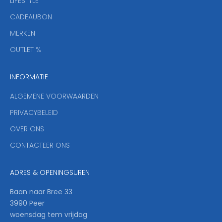
LIFESTYLE
i
CADEAUBON
e
f
MERKEN
,
OUTLET %
a
n
INFORMATIE
d
y
ALGEMENE VOORWAARDEN
o
u
PRIVACYBELEID
'
OVER ONS
l
CONTACTEER ONS
l
b
e
ADRES & OPENINGSUREN
t
h
Baan naar Bree 33
e
3990 Peer
f
woensdag tem vrijdag