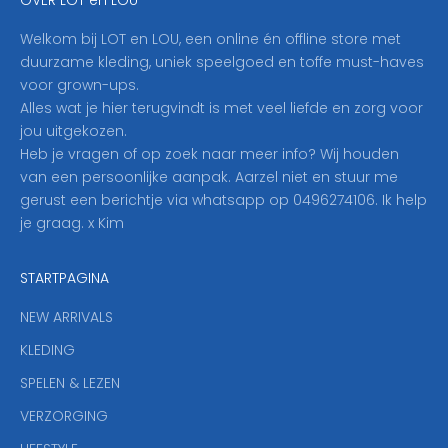
h
i
Welkom bij LOT en LOU, een online én offline store met
e
duurzame kleding, uniek speelgoed en toffe must-haves
r
voor grown-ups.
i
Alles wat je hier terugvindt is met veel liefde en zorg voor
n
jou uitgekozen.
o
Heb je vragen of op zoek naar meer info? Wij houden
p
van een persoonlijke aanpak. Aarzel niet en stuur me
o
gerust een berichtje via whatsapp op 0496274106. Ik help
n
je graag. x Kim
z
e
STARTPAGINA
n
i
NEW ARRIVALS
e
KLEDING
u
w
SPELEN & LEZEN
s
VERZORGING
b
r