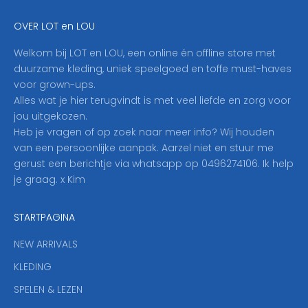
e
OVER LOT en LOU
h
i
Welkom bij LOT en LOU, een online én offline store met
e
duurzame kleding, uniek speelgoed en toffe must-haves
r
voor grown-ups.
i
Alles wat je hier terugvindt is met veel liefde en zorg voor
n
jou uitgekozen.
o
Heb je vragen of op zoek naar meer info? Wij houden
p
van een persoonlijke aanpak. Aarzel niet en stuur me
o
gerust een berichtje via whatsapp op 0496274106. Ik help
n
je graag. x Kim
z
e
STARTPAGINA
n
i
NEW ARRIVALS
e
KLEDING
u
w
SPELEN & LEZEN
s