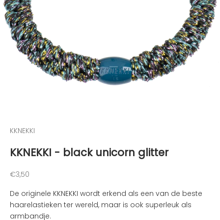
t
e
g
e
h
o
u
d
e
n
v
a
KKNEKKI
n
KKNEKKI - black unicorn glitter
d
e
l
Aanbiedingsprijs
€3,50
e
De originele KKNEKKI wordt erkend als een van de beste
u
haarelastieken ter wereld, maar is ook superleuk als
k
armbandje.
s