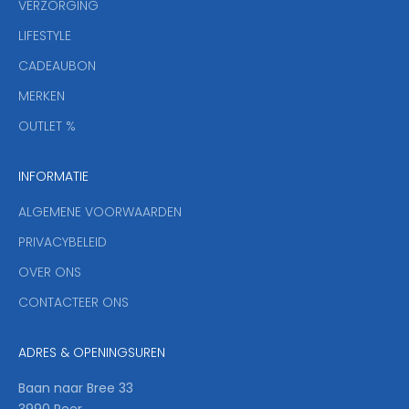
VERZORGING
b
r
LIFESTYLE
i
CADEAUBON
e
f
MERKEN
,
OUTLET %
a
n
INFORMATIE
d
y
ALGEMENE VOORWAARDEN
o
u
PRIVACYBELEID
'
OVER ONS
l
CONTACTEER ONS
l
b
e
ADRES & OPENINGSUREN
t
h
Baan naar Bree 33
e
3990 Peer