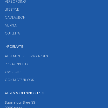
VERZORGING
b
r
LIFESTYLE
i
CADEAUBON
e
f
MERKEN
,
OUTLET %
a
n
INFORMATIE
d
y
ALGEMENE VOORWAARDEN
o
u
PRIVACYBELEID
'
OVER ONS
l
CONTACTEER ONS
l
b
e
ADRES & OPENINGSUREN
t
h
Baan naar Bree 33
e
3990 Peer