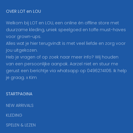
e
OVER LOT en LOU
h
i
Welkom bij LOT en LOU, een online én offline store met
e
duurzame kleding, uniek speelgoed en toffe must-haves
r
voor grown-ups.
i
Alles wat je hier terugvindt is met veel liefde en zorg voor
n
jou uitgekozen.
o
Heb je vragen of op zoek naar meer info? Wij houden
p
van een persoonlijke aanpak. Aarzel niet en stuur me
o
gerust een berichtje via whatsapp op 0496274106. Ik help
n
je graag. x Kim
z
e
STARTPAGINA
n
i
NEW ARRIVALS
e
KLEDING
u
w
SPELEN & LEZEN
s