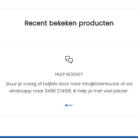
b
i
j
Recent bekeken producten
L
O
T
e
n
L
O
U
HULP NODIG?
?
Stuur je vraag of twijfels door naar info@lotenlou.be of via
S
whatsapp naar 0496 274106. Ik help je met veel plezier.
c
h
Naar artikel 1
Naar artikel 2
Naar artikel 3
Naar artikel 4
r
i
j
f
j