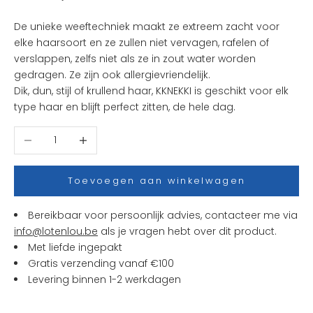
t
De unieke weeftechniek maakt ze extreem zacht voor
e
elke haarsoort en ze zullen niet vervagen, rafelen of
n
verslappen, zelfs niet als ze in zout water worden
i
gedragen.
Ze zijn ook allergievriendelijk.
e
Dik, dun, stijl of krullend haar, KKNEKKI is geschikt voor elk
u
type haar en blijft perfect zitten, de hele dag.
w
t
Aantal verlagen
Aantal verhogen
j
e
s
Toevoegen aan winkelwagen
e
n
Bereikbaar voor persoonlijk advies, contacteer me via
a
info@lotenlou.be
als je vragen hebt over dit product.
c
Met liefde ingepakt
t
Gratis verzending vanaf €100
i
Levering binnen 1-2 werkdagen
e
s