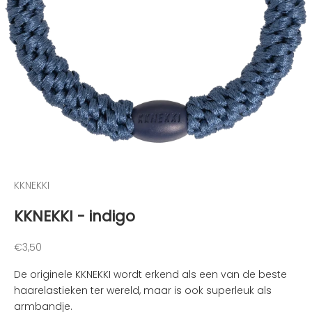
t
e
g
e
h
o
u
d
e
n
v
a
KKNEKKI
n
KKNEKKI - indigo
d
e
l
Aanbiedingsprijs
€3,50
e
De originele KKNEKKI wordt erkend als een van de beste
u
haarelastieken ter wereld, maar is ook superleuk als
k
armbandje.
s