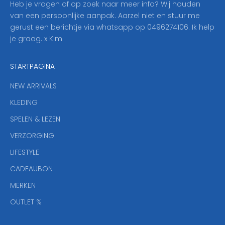
Heb je vragen of op zoek naar meer info? Wij houden
p
van een persoonlijke aanpak. Aarzel niet en stuur me
o
gerust een berichtje via whatsapp op 0496274106. Ik help
n
je graag. x Kim
z
e
STARTPAGINA
n
i
NEW ARRIVALS
e
KLEDING
u
w
SPELEN & LEZEN
s
VERZORGING
b
r
LIFESTYLE
i
CADEAUBON
e
f
MERKEN
,
OUTLET %
a
n