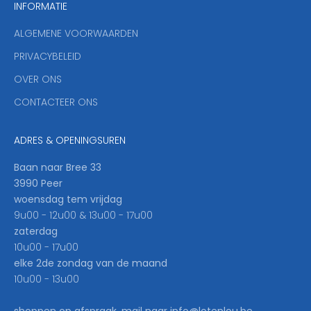
INFORMATIE
d
y
ALGEMENE VOORWAARDEN
o
u
PRIVACYBELEID
'
OVER ONS
l
CONTACTEER ONS
l
b
e
ADRES & OPENINGSUREN
t
h
Baan naar Bree 33
e
3990 Peer
f
woensdag tem vrijdag
i
9u00 - 12u00 & 13u00 - 17u00
r
zaterdag
s
10u00 - 17u00
t
elke 2de zondag van de maand
t
10u00 - 13u00
o
k