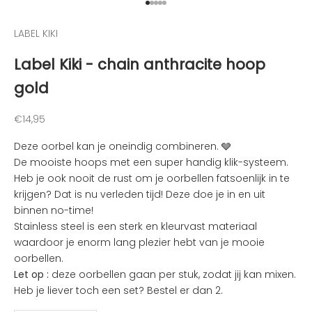
e
Naar artikel 1
Naar artikel 2
Naar artikel 3
Naar artikel 4
Naar artikel 5
n
LABEL KIKI
v
a
Label Kiki - chain anthracite hoop
n
gold
d
e
l
Aanbiedingsprijs
€14,95
e
Deze oorbel kan je oneindig combineren. 🩶
u
De mooiste hoops met een super handig klik-systeem.
k
Heb je ook nooit de rust om je oorbellen fatsoenlijk in te
s
krijgen? Dat is nu verleden tijd! Deze doe je in en uit
t
binnen no-time!
e
Stainless steel is een sterk en kleurvast materiaal
n
waardoor je enorm lang plezier hebt van je mooie
i
oorbellen.
e
Let op :
deze oorbellen gaan per stuk, zodat jij kan mixen.
u
Heb je liever toch een set? Bestel er dan 2.
w
t