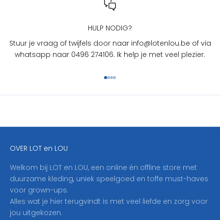
L
O
U
HULP NODIG?
?
Stuur je vraag of twijfels door naar info@lotenlou.be of via
S
whatsapp naar 0496 274106. Ik help je met veel plezier.
c
h
Naar artikel 1
Naar artikel 2
Naar artikel 3
Naar artikel 4
r
i
j
f
j
e
OVER LOT en LOU
h
i
Welkom bij LOT en LOU, een online én offline store met
e
duurzame kleding, uniek speelgoed en toffe must-haves
r
voor grown-ups.
i
Alles wat je hier terugvindt is met veel liefde en zorg voor
n
jou uitgekozen.
o