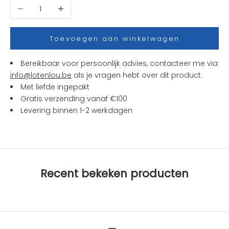
Aantal verlagen
Aantal verhogen
j
e
s
Toevoegen aan winkelwagen
e
n
Bereikbaar voor persoonlijk advies, contacteer me via
a
info@lotenlou.be
als je vragen hebt over dit product.
c
Met liefde ingepakt
t
Gratis verzending vanaf €100
i
Levering binnen 1-2 werkdagen
e
s
b
i
j
Recent bekeken producten
L
O
T
e
n