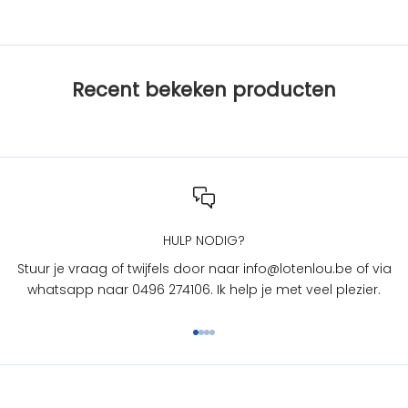
s
b
i
j
Recent bekeken producten
L
O
T
e
n
L
O
U
HULP NODIG?
?
Stuur je vraag of twijfels door naar info@lotenlou.be of via
S
whatsapp naar 0496 274106. Ik help je met veel plezier.
c
h
Naar artikel 1
Naar artikel 2
Naar artikel 3
Naar artikel 4
r
i
j
f