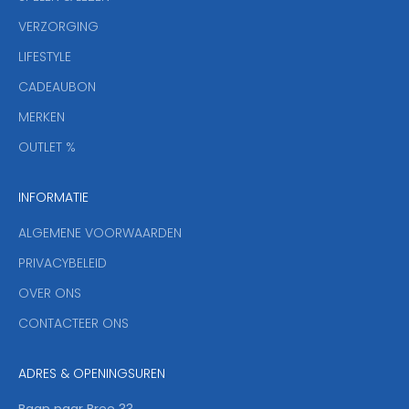
s
VERZORGING
b
r
LIFESTYLE
i
CADEAUBON
e
f
MERKEN
,
OUTLET %
a
n
INFORMATIE
d
y
ALGEMENE VOORWAARDEN
o
u
PRIVACYBELEID
'
OVER ONS
l
CONTACTEER ONS
l
b
e
ADRES & OPENINGSUREN
t
h
Baan naar Bree 33