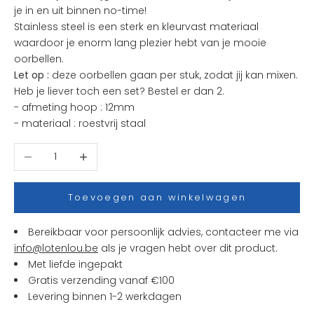
je in en uit binnen no-time!
s
Stainless steel is een sterk en kleurvast materiaal
t
waardoor je enorm lang plezier hebt van je mooie
e
oorbellen.
n
Let op :
deze oorbellen gaan per stuk, zodat jij kan mixen.
i
Heb je liever toch een set? Bestel er dan 2.
e
- afmeting hoop : 12mm
u
- materiaal : roestvrij staal
w
t
Aantal verlagen
Aantal verhogen
j
e
s
Toevoegen aan winkelwagen
e
n
Bereikbaar voor persoonlijk advies, contacteer me via
a
info@lotenlou.be
als je vragen hebt over dit product.
c
Met liefde ingepakt
t
Gratis verzending vanaf €100
i
Levering binnen 1-2 werkdagen
e