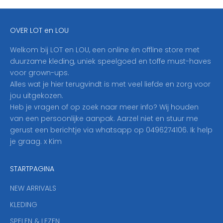
j
e
OVER LOT en LOU
h
i
Welkom bij LOT en LOU, een online én offline store met
e
duurzame kleding, uniek speelgoed en toffe must-haves
r
voor grown-ups.
i
Alles wat je hier terugvindt is met veel liefde en zorg voor
n
jou uitgekozen.
o
Heb je vragen of op zoek naar meer info? Wij houden
p
van een persoonlijke aanpak. Aarzel niet en stuur me
o
gerust een berichtje via whatsapp op 0496274106. Ik help
n
je graag. x Kim
z
e
STARTPAGINA
n
i
NEW ARRIVALS
e
KLEDING
u
w
SPELEN & LEZEN