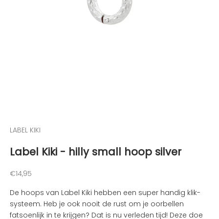
g
t
e
g
e
h
o
u
d
e
n
v
LABEL KIKI
a
Label Kiki - hilly small hoop silver
n
d
e
Aanbiedingsprijs
€14,95
l
De hoops van Label Kiki hebben een super handig klik-
e
systeem. Heb je ook nooit de rust om je oorbellen
u
fatsoenlijk in te krijgen? Dat is nu verleden tijd! Deze doe
k