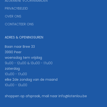
ALGEMENE VOORWAARDEN
o
u
PRIVACYBELEID
'
OVER ONS
l
CONTACTEER ONS
l
b
e
ADRES & OPENINGSUREN
t
h
Baan naar Bree 33
e
3990 Peer
f
woensdag tem vrijdag
i
9u00 - 12u00 & 13u00 - 17u00
r
zaterdag
s
10u00 - 17u00
t
elke 2de zondag van de maand
t
10u00 - 13u00
o
k
shoppen op afspraak, mail naar info@lotenlou.be
n
o