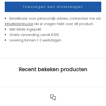
s
Toevoegen aan winkelwagen
e
n
Bereikbaar voor persoonlijk advies, contacteer me via
a
info@lotenlou.be
als je vragen hebt over dit product.
c
Met liefde ingepakt
t
Gratis verzending vanaf €100
i
Levering binnen 1-2 werkdagen
e
s
b
i
j
Recent bekeken producten
L
O
T
e
n
L
O