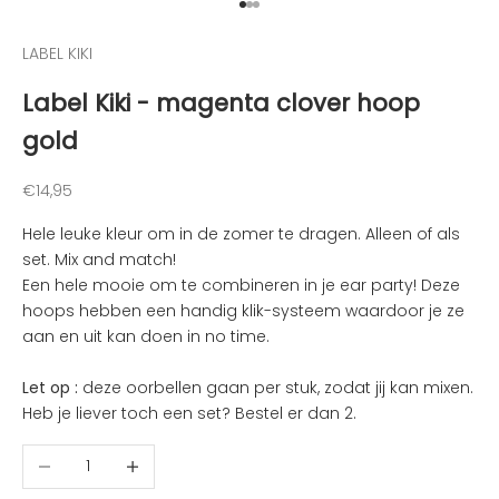
v
Naar artikel 1
Naar artikel 2
Naar artikel 3
a
LABEL KIKI
n
d
Label Kiki - magenta clover hoop
e
gold
l
e
u
Aanbiedingsprijs
€14,95
k
Hele leuke kleur om in de zomer te dragen. Alleen of als
s
set. Mix and match!
t
Een hele mooie om te combineren in je ear party! Deze
e
hoops hebben een handig klik-systeem waardoor je ze
n
aan en uit kan doen in no time.
i
e
Let op :
deze oorbellen gaan per stuk, zodat jij kan mixen.
u
Heb je liever toch een set? Bestel er dan 2.
w
t
Aantal verlagen
Aantal verhogen
j
e