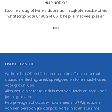
U
HULP NODIG?
?
Stuur je vraag of twijfels door naar info@lotenlou.be of via
S
whatsapp naar 0496 274106. Ik help je met veel plezier.
c
h
Naar artikel 1
Naar artikel 2
Naar artikel 3
Naar artikel 4
r
i
j
f
j
e
OVER LOT en LOU
h
i
Welkom bij LOT en LOU, een online én offline store met
e
duurzame kleding, uniek speelgoed en toffe must-haves
r
voor grown-ups.
i
Alles wat je hier terugvindt is met veel liefde en zorg voor
n
jou uitgekozen.
o
Heb je vragen of op zoek naar meer info? Wij houden
p
van een persoonlijke aanpak. Aarzel niet en stuur me
o