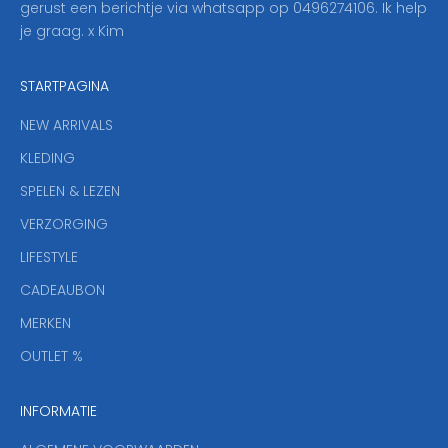
gerust een berichtje via whatsapp op 0496274106. Ik help
n
je graag. x Kim
z
e
STARTPAGINA
n
i
NEW ARRIVALS
e
KLEDING
u
w
SPELEN & LEZEN
s
VERZORGING
b
r
LIFESTYLE
i
CADEAUBON
e
f
MERKEN
,
OUTLET %
a
n
INFORMATIE
d
y