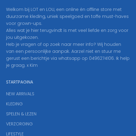
i
Welkom bij LOT en LOU, een online én offline store met
e
duurzame kleding, uniek speelgoed en toffe must-haves
r
voor grown-ups.
i
Alles wat je hier terugvindt is met veel liefde en zorg voor
n
jou uitgekozen.
o
Heb je vragen of op zoek naar meer info? Wij houden
p
van een persoonlijke aanpak. Aarzel niet en stuur me
o
gerust een berichtje via whatsapp op 0496274106. Ik help
n
je graag. x Kim
z
e
STARTPAGINA
n
i
NEW ARRIVALS
e
KLEDING
u
w
SPELEN & LEZEN
s
VERZORGING
b
r
LIFESTYLE