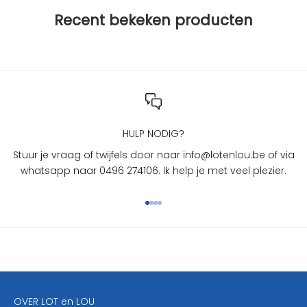
j
Recent bekeken producten
L
O
T
e
n
L
O
U
HULP NODIG?
?
Stuur je vraag of twijfels door naar info@lotenlou.be of via
S
whatsapp naar 0496 274106. Ik help je met veel plezier.
c
h
Naar artikel 1
Naar artikel 2
Naar artikel 3
Naar artikel 4
r
i
j
f
j
e
OVER LOT en LOU
h