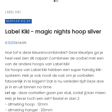
g
Naar artikel 1
Naar artikel 2
Naar artikel 3
e
LABEL KIKI
h
o
BESPAAR €5,95
u
Label Kiki - magic nights hoop silver
d
e
n
Aanbiedingsprijs
Normale prijs
€9,00
€14,95
v
Hoe tof is deze kleurencombinatie? Deze kleurtjes ga je
a
heel veel zien dit najaar! Combineer de oorbel met een
n
van de andere hoops van Label Kiki!
d
De hoops van Label Kiki hebben een super handig klik-
e
systeem. Heb je ook nooit de rust om je oorbellen
l
fatsoenlijk in te krijgen? Dat is nu verleden tijd! Deze doe
e
je in en uit binnen no-time.
u
Let op :
deze oorbellen gaan per stuk, zodat jij kan mixen.
k
Heb je liever toch een set? Bestel er dan 2.
s
- afmeting hoop : 12mm
t
- afmeting hanger : 20mm
e