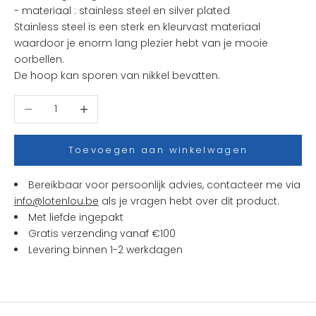
- materiaal : stainless steel en silver plated
n
Stainless steel is een sterk en kleurvast materiaal
i
waardoor je enorm lang plezier hebt van je mooie
e
oorbellen.
u
De hoop kan sporen van nikkel bevatten.
w
t
Aantal verlagen
Aantal verhogen
j
e
s
Toevoegen aan winkelwagen
e
n
Bereikbaar voor persoonlijk advies, contacteer me via
a
info@lotenlou.be
als je vragen hebt over dit product.
c
Met liefde ingepakt
t
Gratis verzending vanaf €100
i
Levering binnen 1-2 werkdagen
e
s
b
i