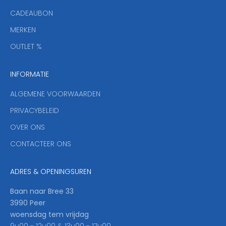
i
CADEAUBON
e
f
MERKEN
,
OUTLET %
a
n
INFORMATIE
d
y
ALGEMENE VOORWAARDEN
o
u
PRIVACYBELEID
'
OVER ONS
l
CONTACTEER ONS
l
b
e
ADRES & OPENINGSUREN
t
h
Baan naar Bree 33
e
3990 Peer
f
woensdag tem vrijdag
i
9u00 - 12u00 & 13u00 - 17u00