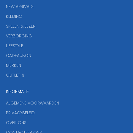
i
NEW ARRIVALS
e
KLEDING
u
w
SPELEN & LEZEN
s
VERZORGING
b
r
LIFESTYLE
i
CADEAUBON
e
f
MERKEN
,
OUTLET %
a
n
INFORMATIE
d
y
ALGEMENE VOORWAARDEN
o
u
PRIVACYBELEID
'
OVER ONS
l
CONTACTEER ONS
l