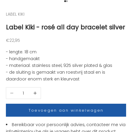
Naar artikel 1
Naar artikel 2
l
e
LABEL KIKI
u
Label Kiki - rosé all day bracelet silver
k
s
t
Aanbiedingsprijs
€22,95
e
- lengte: 18 cm
n
- handgemaakt
i
- materiaal: stainless steel,
925 silver plated
& glas
e
- de sluiting is gemaakt van roestvrij staal en is
u
daardoor enorm sterk en kleurvast
w
t
Aantal verlagen
Aantal verhogen
j
e
s
Toevoegen aan winkelwagen
e
n
Bereikbaar voor persoonlijk advies, contacteer me via
a
info@lotenlou.be
als je vragen hebt over dit product.