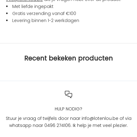
c
Met liefde ingepakt
t
Gratis verzending vanaf €100
i
Levering binnen 1-2 werkdagen
e
s
b
i
j
Recent bekeken producten
L
O
T
e
n
L
O
U
HULP NODIG?
?
Stuur je vraag of twijfels door naar info@lotenlou.be of via
S
whatsapp naar 0496 274106. Ik help je met veel plezier.
c
h