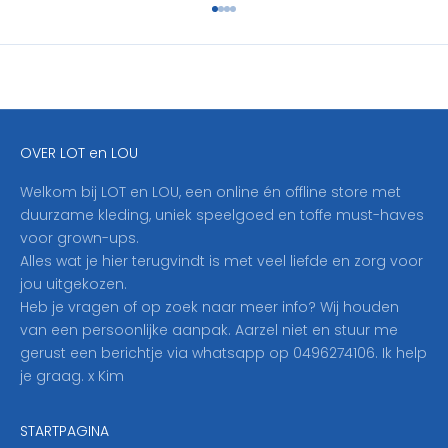
Naar artikel 1
Naar artikel 2
Naar artikel 3
Naar artikel 4
r
i
j
f
j
e
OVER LOT en LOU
h
i
Welkom bij LOT en LOU, een online én offline store met
e
duurzame kleding, uniek speelgoed en toffe must-haves
r
voor grown-ups.
i
Alles wat je hier terugvindt is met veel liefde en zorg voor
n
jou uitgekozen.
o
Heb je vragen of op zoek naar meer info? Wij houden
p
van een persoonlijke aanpak. Aarzel niet en stuur me
o
gerust een berichtje via whatsapp op 0496274106. Ik help
n
je graag. x Kim
z
e
STARTPAGINA
n