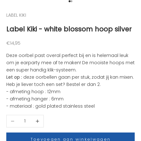
Naar artikel 1
Naar artikel 2
n
d
LABEL KIKI
e
Label Kiki - white blossom hoop silver
l
e
u
Aanbiedingsprijs
€14,95
k
Deze oorbel past overal perfect bij en is helemaal leuk
s
om je earparty mee af te maken!
De mooiste hoops met
t
een super handig klik-systeem.
e
Let op :
deze oorbellen gaan per stuk, zodat jij kan mixen.
n
Heb je liever toch een set? Bestel er dan 2.
i
- afmeting hoop : 12mm
e
- afmeting hanger : 6mm
u
- materiaal : gold plated stainless steel
w
t
Aantal verlagen
Aantal verhogen
j
e
s
Toevoegen aan winkelwagen