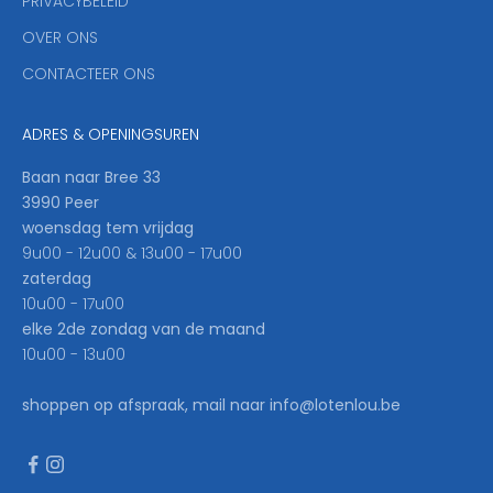
PRIVACYBELEID
'
OVER ONS
l
CONTACTEER ONS
l
b
e
ADRES & OPENINGSUREN
t
h
Baan naar Bree 33
e
3990 Peer
f
woensdag tem vrijdag
i
9u00 - 12u00 & 13u00 - 17u00
r
zaterdag
s
10u00 - 17u00
t
elke 2de zondag van de maand
t
10u00 - 13u00
o
k
shoppen op afspraak, mail naar info@lotenlou.be
n
o
w