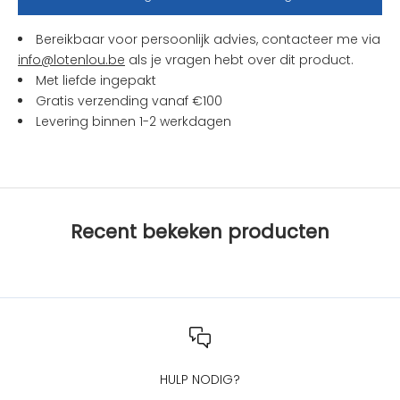
e
n
Bereikbaar voor persoonlijk advies, contacteer me via
a
info@lotenlou.be
als je vragen hebt over dit product.
c
Met liefde ingepakt
t
Gratis verzending vanaf €100
i
Levering binnen 1-2 werkdagen
e
s
b
i
j
Recent bekeken producten
L
O
T
e
n
L
O
U
HULP NODIG?
?