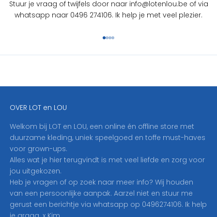
Stuur je vraag of twijfels door naar info@lotenlou.be of via
S
whatsapp naar 0496 274106. Ik help je met veel plezier.
c
h
Naar artikel 1
Naar artikel 2
Naar artikel 3
Naar artikel 4
r
i
j
f
j
e
OVER LOT en LOU
h
i
Welkom bij LOT en LOU, een online én offline store met
e
duurzame kleding, uniek speelgoed en toffe must-haves
r
voor grown-ups.
i
Alles wat je hier terugvindt is met veel liefde en zorg voor
n
jou uitgekozen.
o
Heb je vragen of op zoek naar meer info? Wij houden
p
van een persoonlijke aanpak. Aarzel niet en stuur me
o
gerust een berichtje via whatsapp op 0496274106. Ik help
n
je graag. x Kim