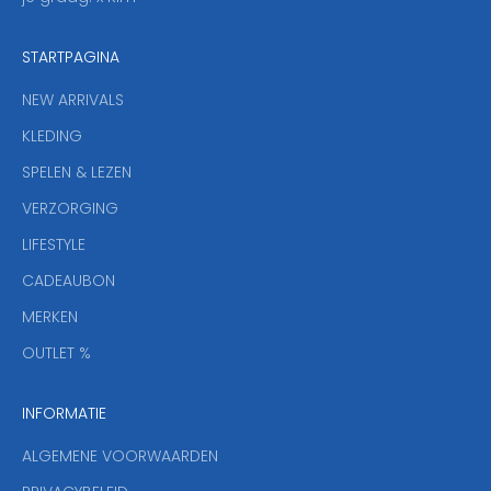
z
e
STARTPAGINA
n
i
NEW ARRIVALS
e
KLEDING
u
w
SPELEN & LEZEN
s
VERZORGING
b
r
LIFESTYLE
i
CADEAUBON
e
f
MERKEN
,
OUTLET %
a
n
INFORMATIE
d
y
ALGEMENE VOORWAARDEN
o
u