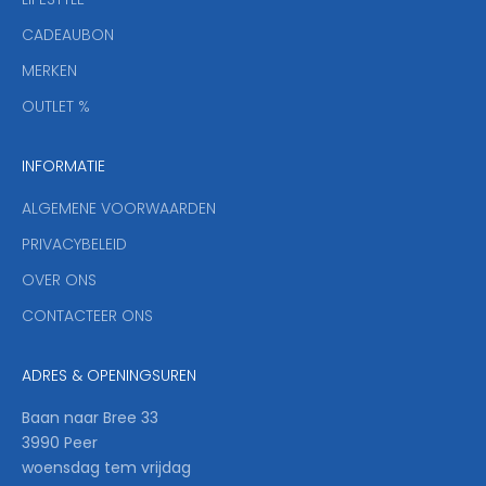
i
CADEAUBON
e
f
MERKEN
,
OUTLET %
a
n
INFORMATIE
d
y
ALGEMENE VOORWAARDEN
o
u
PRIVACYBELEID
'
OVER ONS
l
CONTACTEER ONS
l
b
e
ADRES & OPENINGSUREN
t
h
Baan naar Bree 33
e
3990 Peer
f
woensdag tem vrijdag