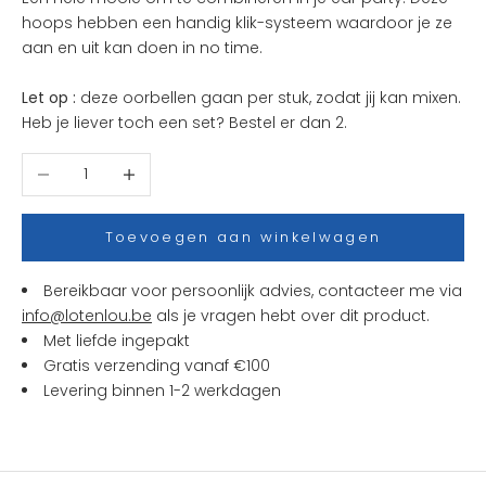
e
hoops hebben een handig klik-systeem waardoor je ze
n
aan en uit kan doen in no time.
i
e
Let op :
deze oorbellen gaan per stuk, zodat jij kan mixen.
u
Heb je liever toch een set? Bestel er dan 2.
w
t
Aantal verlagen
Aantal verhogen
j
e
s
Toevoegen aan winkelwagen
e
n
Bereikbaar voor persoonlijk advies, contacteer me via
a
info@lotenlou.be
als je vragen hebt over dit product.
c
Met liefde ingepakt
t
Gratis verzending vanaf €100
i
Levering binnen 1-2 werkdagen
e
s
b
i