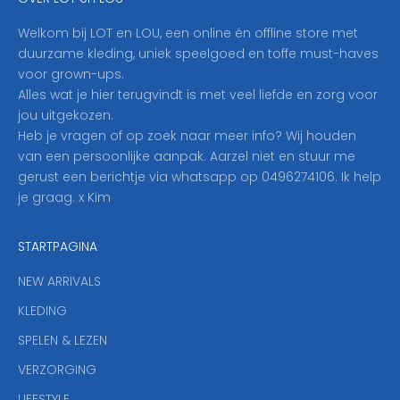
h
i
Welkom bij LOT en LOU, een online én offline store met
e
duurzame kleding, uniek speelgoed en toffe must-haves
r
voor grown-ups.
i
Alles wat je hier terugvindt is met veel liefde en zorg voor
n
jou uitgekozen.
o
Heb je vragen of op zoek naar meer info? Wij houden
p
van een persoonlijke aanpak. Aarzel niet en stuur me
o
gerust een berichtje via whatsapp op 0496274106. Ik help
n
je graag. x Kim
z
e
STARTPAGINA
n
i
NEW ARRIVALS
e
KLEDING
u
w
SPELEN & LEZEN
s
VERZORGING
b
r
LIFESTYLE