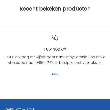
j
Recent bekeken producten
L
O
T
e
n
L
O
U
HULP NODIG?
?
Stuur je vraag of twijfels door naar info@lotenlou.be of via
S
whatsapp naar 0496 274106. Ik help je met veel plezier.
c
h
Naar artikel 1
Naar artikel 2
Naar artikel 3
Naar artikel 4
r
i
j
f
j
e
OVER LOT en LOU