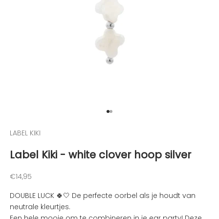
g
e
h
o
u
d
e
n
v
a
Naar artikel 1
Naar artikel 2
n
d
LABEL KIKI
e
Label Kiki - white clover hoop silver
l
e
u
Aanbiedingsprijs
€14,95
k
DOUBLE LUCK 🍀🤍 De perfecte oorbel als je houdt van
s
neutrale kleurtjes.
t
Een hele mooie om te combineren in je ear party! Deze