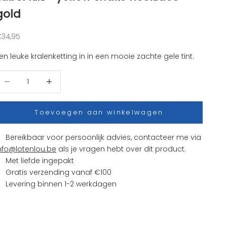
gold
anbiedingsprijs
34,95
en leuke kralenketting in in een mooie zachte gele tint.
antal verlagen
Aantal verhogen
Toevoegen aan winkelwagen
Bereikbaar voor persoonlijk advies, contacteer me via
nfo@lotenlou.be
als je vragen hebt over dit product.
Met liefde ingepakt
Gratis verzending vanaf €100
Levering binnen 1-2 werkdagen