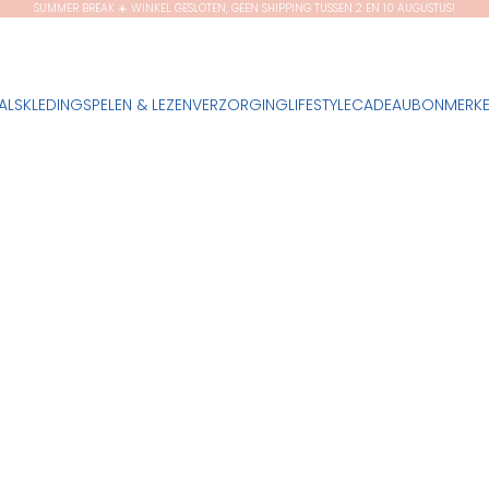
SUMMER BREAK ☀️ WINKEL GESLOTEN, GEEN SHIPPING TUSSEN 2 EN 10 AUGUSTUS!
ALS
KLEDING
SPELEN & LEZEN
VERZORGING
LIFESTYLE
CADEAUBON
MERK