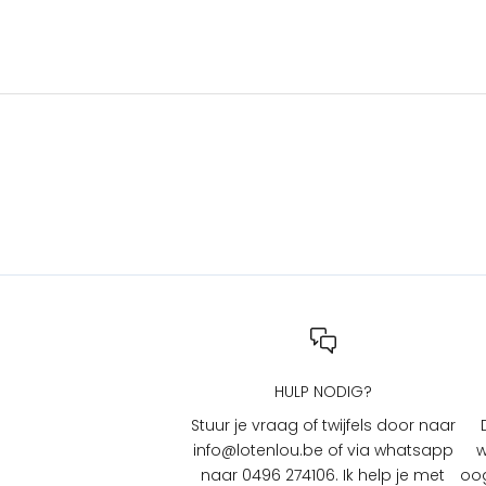
s
e
n
a
c
t
i
e
s
b
i
j
L
O
T
HULP NODIG?
e
n
Stuur je vraag of twijfels door naar
L
info@lotenlou.be of via whatsapp
w
O
naar 0496 274106. Ik help je met
oog