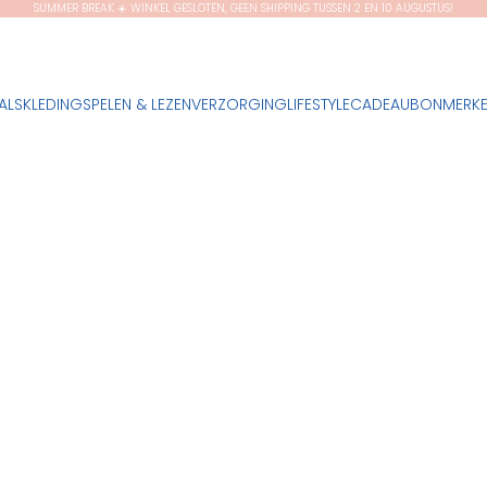
SUMMER BREAK ☀️ WINKEL GESLOTEN, GEEN SHIPPING TUSSEN 2 EN 10 AUGUSTUS!
ALS
KLEDING
SPELEN & LEZEN
VERZORGING
LIFESTYLE
CADEAUBON
MERK