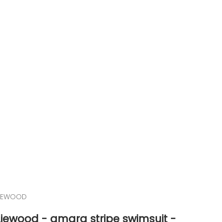
LIEWOOD
Liewood - amara stripe swimsuit -