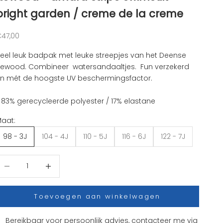
bright garden / creme de la creme
anbiedingsprijs
47,00
eel leuk badpak met leuke streepjes van het Deense
iewood. Combineer watersandaaltjes. Fun verzekerd
n mét de hoogste UV beschermingsfactor.
 83% gerecycleerde polyester / 17% elastane
aat:
98 - 3J
104 - 4J
110 - 5J
116 - 6J
122 - 7J
antal verlagen
Aantal verhogen
Toevoegen aan winkelwagen
Bereikbaar voor persoonlijk advies, contacteer me via