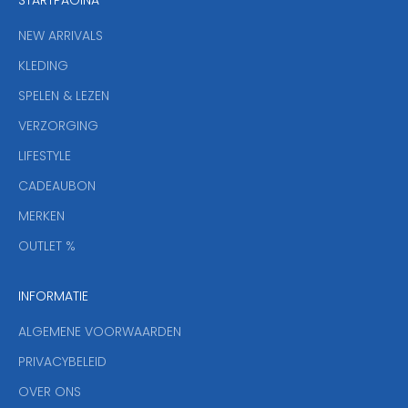
n
i
NEW ARRIVALS
e
KLEDING
u
w
SPELEN & LEZEN
s
VERZORGING
b
r
LIFESTYLE
i
CADEAUBON
e
f
MERKEN
,
OUTLET %
a
n
INFORMATIE
d
y
ALGEMENE VOORWAARDEN
o
u
PRIVACYBELEID
'
OVER ONS
l