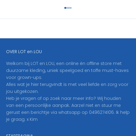
h
Naar artikel 1
Naar artikel 2
Naar artikel 3
Naar artikel 4
r
i
j
f
j
e
OVER LOT en LOU
h
i
Welkom bij LOT en LOU, een online én offline store met
e
duurzame kleding, uniek speelgoed en toffe must-haves
r
voor grown-ups.
i
Alles wat je hier terugvindt is met veel liefde en zorg voor
n
jou uitgekozen.
o
Heb je vragen of op zoek naar meer info? Wij houden
p
van een persoonlijke aanpak. Aarzel niet en stuur me
o
gerust een berichtje via whatsapp op 0496274106. Ik help
n
je graag. x Kim
z
e
STARTPAGINA