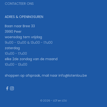
CONTACTEER ONS
l
b
e
ADRES & OPENINGSUREN
t
h
Baan naar Bree 33
e
3990 Peer
f
woensdag tem vrijdag
i
9u00 - 12u00 & 13u00 - 17u00
r
zaterdag
s
10u00 - 17u00
t
elke 2de zondag van de maand
t
10u00 - 13u00
o
k
shoppen op afspraak, mail naar info@lotenlou.be
n
o
w
.
© 2026 - LOT en LOU
W