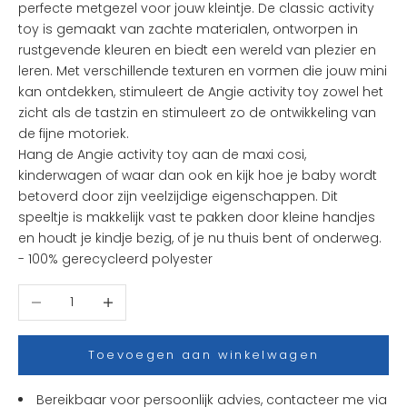
perfecte metgezel voor jouw kleintje. De classic activity
e
toy is gemaakt van zachte materialen, ontworpen in
l
rustgevende kleuren en biedt een wereld van plezier en
e
leren. Met verschillende texturen en vormen die jouw mini
u
kan ontdekken, stimuleert de Angie activity toy zowel het
k
zicht als de tastzin en stimuleert zo de ontwikkeling van
s
de fijne motoriek.
t
Hang de Angie activity toy aan de maxi cosi,
e
kinderwagen of waar dan ook en kijk hoe je baby wordt
n
betoverd door zijn veelzijdige eigenschappen. Dit
i
speeltje is makkelijk vast te pakken door kleine handjes
e
en houdt je kindje bezig, of je nu thuis bent of onderweg.
u
- 100% gerecycleerd polyester
w
t
Aantal verlagen
Aantal verhogen
j
e
s
Toevoegen aan winkelwagen
e
n
Bereikbaar voor persoonlijk advies, contacteer me via