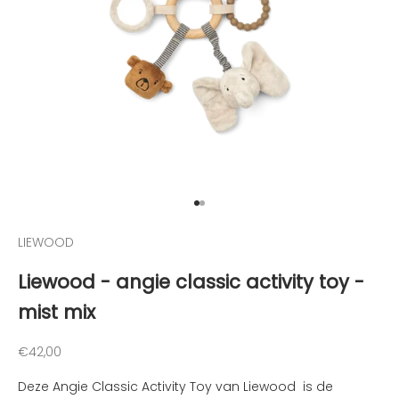
d
e
h
o
o
g
t
e
g
e
h
Naar artikel 1
Naar artikel 2
o
LIEWOOD
u
d
Liewood - angie classic activity toy -
e
mist mix
n
v
a
Aanbiedingsprijs
€42,00
n
Deze Angie Classic Activity Toy van Liewood is de
d