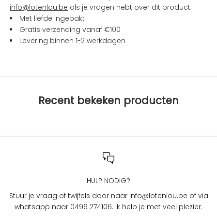
a
info@lotenlou.be
als je vragen hebt over dit product.
c
Met liefde ingepakt
t
Gratis verzending vanaf €100
i
Levering binnen 1-2 werkdagen
e
s
b
i
j
Recent bekeken producten
L
O
T
e
n
L
O
U
HULP NODIG?
?
Stuur je vraag of twijfels door naar info@lotenlou.be of via
S
whatsapp naar 0496 274106. Ik help je met veel plezier.
c