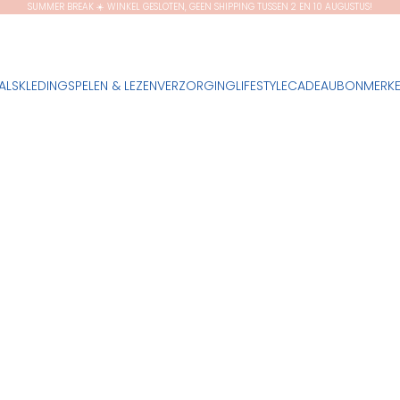
SUMMER BREAK ☀️ WINKEL GESLOTEN, GEEN SHIPPING TUSSEN 2 EN 10 AUGUSTUS!
ALS
KLEDING
SPELEN & LEZEN
VERZORGING
LIFESTYLE
CADEAUBON
MERK