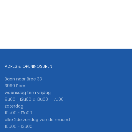
ADRES & OPENINGSUREN
Baan naar Bree 33
3990 Peer
woensdag tem vrijdag
9u00 - 12u00 & 13u00 - 17u00
zaterdag
10u00 - 17u00
elke 2de zondag van de maand
10u00 - 13u00