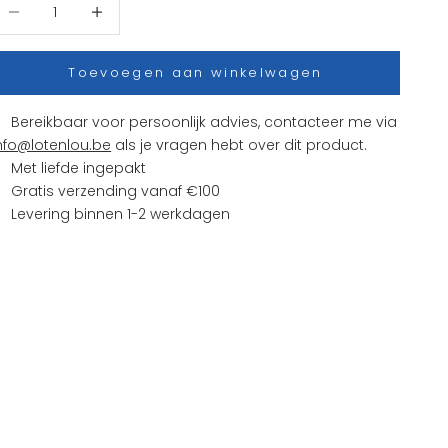
antal verlagen
Aantal verhogen
Toevoegen aan winkelwagen
Bereikbaar voor persoonlijk advies, contacteer me via
nfo@lotenlou.be
als je vragen hebt over dit product.
Met liefde ingepakt
Gratis verzending vanaf €100
Levering binnen 1-2 werkdagen