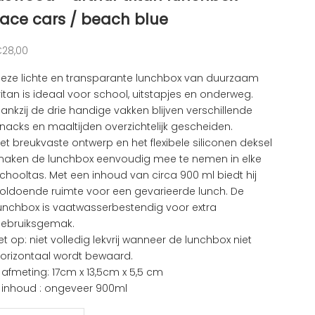
race cars / beach blue
anbiedingsprijs
28,00
eze lichte en transparante lunchbox van duurzaam
ritan is ideaal voor school, uitstapjes en onderweg.
ankzij de drie handige vakken blijven verschillende
nacks en maaltijden overzichtelijk gescheiden.
et breukvaste ontwerp en het flexibele siliconen deksel
aken de lunchbox eenvoudig mee te nemen in elke
chooltas. Met een inhoud van circa 900 ml biedt hij
oldoende ruimte voor een gevarieerde lunch. De
unchbox is vaatwasserbestendig voor extra
ebruiksgemak.
et op: niet volledig lekvrij wanneer de lunchbox niet
orizontaal wordt bewaard.
 afmeting:
17cm x 13,5cm x 5,5 cm
 inhoud : ongeveer 900ml