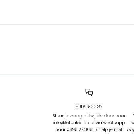
s
e
n
a
c
t
i
e
s
b
i
j
L
O
T
HULP NODIG?
e
n
Stuur je vraag of twijfels door naar
L
info@lotenlou.be of via whatsapp
w
O
naar 0496 274106. Ik help je met
oog
U