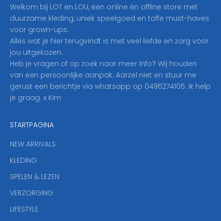
i
Welkom bij LOT en LOU, een online én offline store met
e
duurzame kleding, uniek speelgoed en toffe must-haves
r
voor grown-ups.
i
Alles wat je hier terugvindt is met veel liefde en zorg voor
n
jou uitgekozen.
o
Heb je vragen of op zoek naar meer info? Wij houden
p
van een persoonlijke aanpak. Aarzel niet en stuur me
o
gerust een berichtje via whatsapp op 0496274106. Ik help
n
je graag. x Kim
z
e
STARTPAGINA
n
i
NEW ARRIVALS
e
KLEDING
u
w
SPELEN & LEZEN
s
VERZORGING
b
r
LIFESTYLE
i