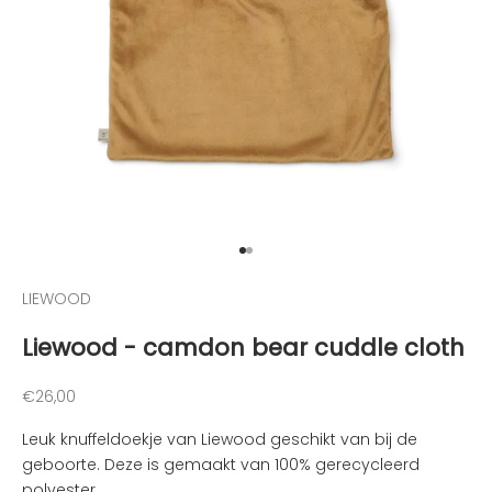
e
h
o
u
d
e
n
v
a
n
Naar artikel 1
Naar artikel 2
d
e
LIEWOOD
l
Liewood - camdon bear cuddle cloth
e
u
k
Aanbiedingsprijs
€26,00
s
Leuk knuffeldoekje van Liewood geschikt van bij de
t
geboorte. Deze is gemaakt van 100% gerecycleerd
e
polyester.