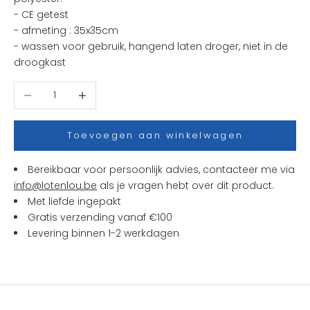
n
- CE getest
i
- afmeting : 35x35cm
e
- wassen voor gebruik, hangend laten droger, niet in de
u
droogkast
w
t
Aantal verlagen
Aantal verhogen
j
e
s
Toevoegen aan winkelwagen
e
n
Bereikbaar voor persoonlijk advies, contacteer me via
a
info@lotenlou.be
als je vragen hebt over dit product.
c
Met liefde ingepakt
t
Gratis verzending vanaf €100
i
Levering binnen 1-2 werkdagen
e
s
b
i
j