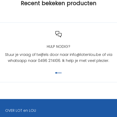
Recent bekeken producten
L
O
T
e
n
L
O
U
HULP NODIG?
?
Stuur je vraag of twijfels door naar info@lotenlou.be of via
S
whatsapp naar 0496 274106. Ik help je met veel plezier.
c
h
Naar artikel 1
Naar artikel 2
Naar artikel 3
Naar artikel 4
r
i
j
f
j
e
OVER LOT en LOU
h