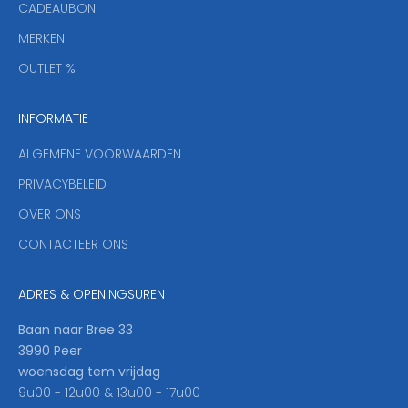
CADEAUBON
e
f
MERKEN
,
OUTLET %
a
n
INFORMATIE
d
y
ALGEMENE VOORWAARDEN
o
u
PRIVACYBELEID
'
OVER ONS
l
CONTACTEER ONS
l
b
e
ADRES & OPENINGSUREN
t
h
Baan naar Bree 33
e
3990 Peer
f
woensdag tem vrijdag
i
9u00 - 12u00 & 13u00 - 17u00