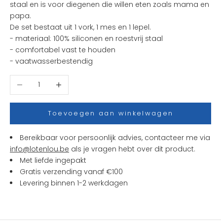
staal en is voor diegenen die willen eten zoals mama en
e
papa.
n
De set bestaat uit 1 vork, 1 mes en 1 lepel.
i
- materiaal: 100% siliconen en roestvrij staal
e
- comfortabel vast te houden
u
- vaatwasserbestendig
w
t
Aantal verlagen
Aantal verhogen
j
e
s
Toevoegen aan winkelwagen
e
n
Bereikbaar voor persoonlijk advies, contacteer me via
a
info@lotenlou.be
als je vragen hebt over dit product.
c
Met liefde ingepakt
t
Gratis verzending vanaf €100
i
Levering binnen 1-2 werkdagen
e
s
b