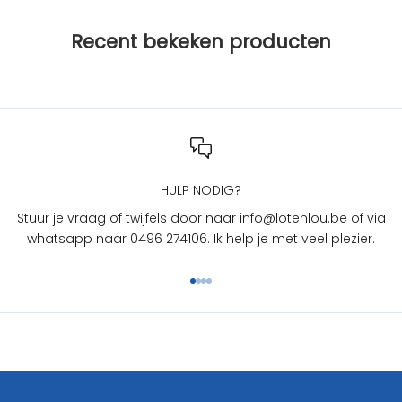
i
j
Recent bekeken producten
L
O
T
e
n
L
O
U
HULP NODIG?
?
Stuur je vraag of twijfels door naar info@lotenlou.be of via
S
whatsapp naar 0496 274106. Ik help je met veel plezier.
c
h
Naar artikel 1
Naar artikel 2
Naar artikel 3
Naar artikel 4
r
i
j
f
j
e