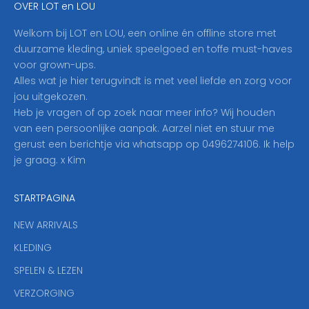
OVER LOT en LOU
h
i
Welkom bij LOT en LOU, een online én offline store met
e
duurzame kleding, uniek speelgoed en toffe must-haves
r
voor grown-ups.
i
Alles wat je hier terugvindt is met veel liefde en zorg voor
n
jou uitgekozen.
o
Heb je vragen of op zoek naar meer info? Wij houden
p
van een persoonlijke aanpak. Aarzel niet en stuur me
o
gerust een berichtje via whatsapp op 0496274106. Ik help
n
je graag. x Kim
z
e
STARTPAGINA
n
i
NEW ARRIVALS
e
KLEDING
u
w
SPELEN & LEZEN
s
VERZORGING
b