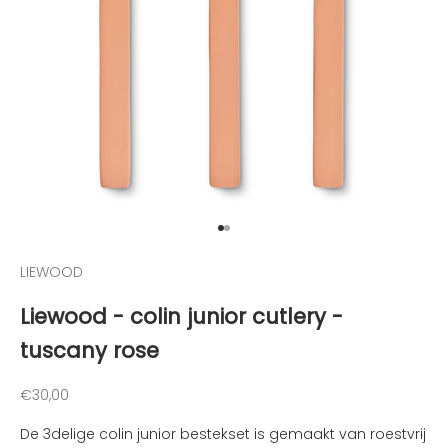
e
g
e
h
o
u
d
e
n
v
a
Naar artikel 1
Naar artikel 2
n
LIEWOOD
d
e
Liewood - colin junior cutlery -
l
tuscany rose
e
u
k
Aanbiedingsprijs
€30,00
s
De 3delige colin junior bestekset is gemaakt van roestvrij
t