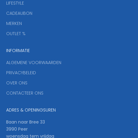
r
LIFESTYLE
i
CADEAUBON
e
f
MERKEN
,
OUTLET %
a
n
INFORMATIE
d
y
ALGEMENE VOORWAARDEN
o
u
PRIVACYBELEID
'
OVER ONS
l
CONTACTEER ONS
l
b
e
ADRES & OPENINGSUREN
t
h
Baan naar Bree 33
e
3990 Peer
f
woensdag tem vrijdag