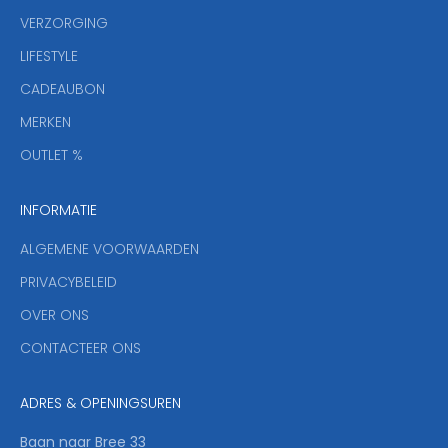
s
VERZORGING
b
r
LIFESTYLE
i
CADEAUBON
e
f
MERKEN
,
OUTLET %
a
n
INFORMATIE
d
y
ALGEMENE VOORWAARDEN
o
u
PRIVACYBELEID
'
OVER ONS
l
CONTACTEER ONS
l
b
e
ADRES & OPENINGSUREN
t
h
Baan naar Bree 33