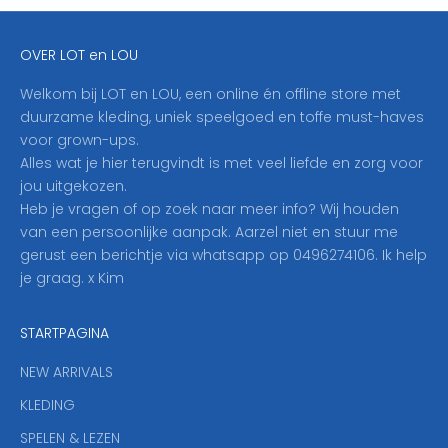
j
e
OVER LOT en LOU
h
i
Welkom bij LOT en LOU, een online én offline store met
e
duurzame kleding, uniek speelgoed en toffe must-haves
r
voor grown-ups.
i
Alles wat je hier terugvindt is met veel liefde en zorg voor
n
jou uitgekozen.
o
Heb je vragen of op zoek naar meer info? Wij houden
p
van een persoonlijke aanpak. Aarzel niet en stuur me
o
gerust een berichtje via whatsapp op 0496274106. Ik help
n
je graag. x Kim
z
e
STARTPAGINA
n
i
NEW ARRIVALS
e
KLEDING
u
w
SPELEN & LEZEN