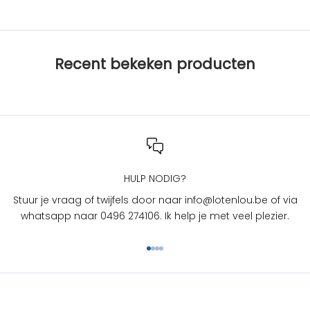
s
b
i
j
Recent bekeken producten
L
O
T
e
n
L
O
U
HULP NODIG?
?
Stuur je vraag of twijfels door naar info@lotenlou.be of via
S
whatsapp naar 0496 274106. Ik help je met veel plezier.
c
h
Naar artikel 1
Naar artikel 2
Naar artikel 3
Naar artikel 4
r
i
j
f