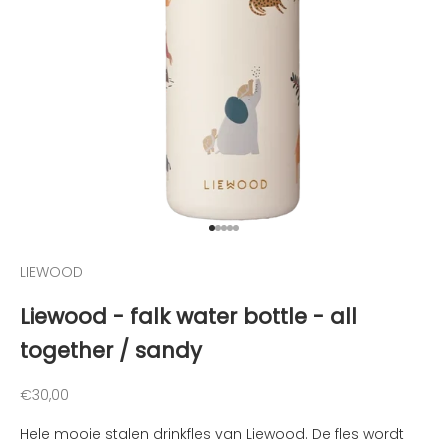
g
t
e
g
e
h
o
u
d
e
n
Naar artikel 1
Naar artikel 2
Naar artikel 3
Naar artikel 4
Naar artikel 5
v
LIEWOOD
a
n
Liewood - falk water bottle - all
d
together / sandy
e
l
e
Aanbiedingsprijs
€30,00
u
Hele mooie stalen drinkfles van Liewood. De fles wordt
k