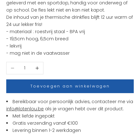
geleverd met een sportdop, handig voor onderweg of
s
op school. De fles lekt niet en kan niet kapot.
t
De inhoud van je thermische drinkfles blijft 12 uur warm of
e
24 uur lekker fris!
n
- materiaal :
roestvrij staal - BPA vrij
i
- 19,5cm hoog, 6,5cm breed
e
- lekvrij
u
- mag niet in de vaatwasser
w
t
Aantal verlagen
Aantal verhogen
j
e
s
Toevoegen aan winkelwagen
e
n
Bereikbaar voor persoonlijk advies, contacteer me via
a
info@lotenlou.be
als je vragen hebt over dit product.
c
Met liefde ingepakt
t
Gratis verzending vanaf €100
i
Levering binnen 1-2 werkdagen
e