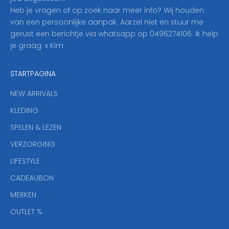
o
Heb je vragen of op zoek naar meer info? Wij houden
p
van een persoonlijke aanpak. Aarzel niet en stuur me
o
gerust een berichtje via whatsapp op 0496274106. Ik help
n
je graag. x Kim
z
e
STARTPAGINA
n
i
NEW ARRIVALS
e
KLEDING
u
w
SPELEN & LEZEN
s
VERZORGING
b
r
LIFESTYLE
i
CADEAUBON
e
f
MERKEN
,
OUTLET %
a
n