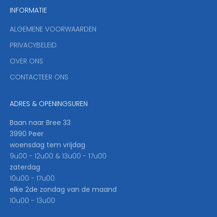
INFORMATIE
d
y
ALGEMENE VOORWAARDEN
o
u
PRIVACYBELEID
'
OVER ONS
l
CONTACTEER ONS
l
b
e
ADRES & OPENINGSUREN
t
h
Baan naar Bree 33
e
3990 Peer
f
woensdag tem vrijdag
i
9u00 - 12u00 & 13u00 - 17u00
r
zaterdag
s
10u00 - 17u00
t
elke 2de zondag van de maand
t
10u00 - 13u00
o