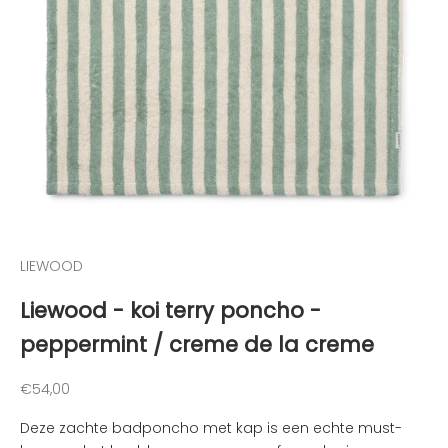
r
a
a
g
o
p
d
e
h
o
o
g
LIEWOOD
t
Liewood - koi terry poncho -
e
g
peppermint / creme de la creme
e
h
Aanbiedingsprijs
€54,00
o
u
Deze zachte badponcho met kap is een echte must-
d