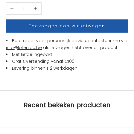
t
Aantal verlagen
Aantal verhogen
j
e
s
Toevoegen aan winkelwagen
e
n
Bereikbaar voor persoonlijk advies, contacteer me via
a
info@lotenlou.be
als je vragen hebt over dit product.
c
Met liefde ingepakt
t
Gratis verzending vanaf €100
i
Levering binnen 1-2 werkdagen
e
s
b
i
j
Recent bekeken producten
L
O
T
e
n