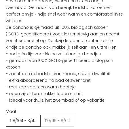
have na het badderen, zwemmen of een dagje
e
zwembad. Gemaakt van heerlijk badstof katoen en
n
perfect om je kindje snel weer warm en comfortabel in te
v
wikkelen.
a
De poncho is gemaakt uit 100% biologisch katoen
n
(GOTS-gecertificeerd), voelt lekker stevig aan en neemt
d
vocht supersnel op. Dankzij de open zijkanten kan je
e
kindje de poncho ook makkelijk zelf aan- en uittrekken,
l
handig én fijn voor kleine zelfstandige handjes.
e
- gemaakt van 100% GOTS-gecertificeerd biologisch
u
katoen
k
- zachte, dikke badstof van mooie, stevige kwaliteit
s
- extra absorberend na bad of zwempret
t
- met kap voor een warm hoofdje
e
- open zijkanten: makkelijk aan en uit
n
- ideaal voor thuis, het zwembad of op vakantie
i
Maat:
e
u
98/104 - 3/4J
110/116 - 5/6J
w