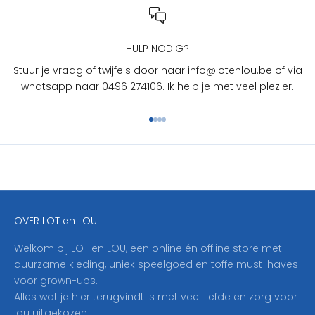
L
O
U
HULP NODIG?
?
Stuur je vraag of twijfels door naar info@lotenlou.be of via
S
whatsapp naar 0496 274106. Ik help je met veel plezier.
c
h
Naar artikel 1
Naar artikel 2
Naar artikel 3
Naar artikel 4
r
i
j
f
j
e
OVER LOT en LOU
h
i
Welkom bij LOT en LOU, een online én offline store met
e
duurzame kleding, uniek speelgoed en toffe must-haves
r
voor grown-ups.
i
Alles wat je hier terugvindt is met veel liefde en zorg voor
n
jou uitgekozen.