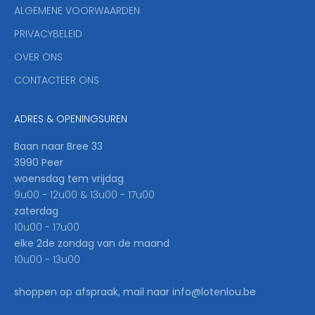
y
ALGEMENE VOORWAARDEN
o
u
PRIVACYBELEID
'
OVER ONS
l
CONTACTEER ONS
l
b
e
ADRES & OPENINGSUREN
t
h
Baan naar Bree 33
e
3990 Peer
f
woensdag tem vrijdag
i
9u00 - 12u00 & 13u00 - 17u00
r
zaterdag
s
10u00 - 17u00
t
elke 2de zondag van de maand
t
10u00 - 13u00
o
k
shoppen op afspraak, mail naar info@lotenlou.be
n