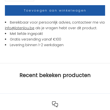
e
s
Toevoegen aan winkelwagen
e
n
Bereikbaar voor persoonlijk advies, contacteer me via
a
info@lotenlou.be
als je vragen hebt over dit product.
c
Met liefde ingepakt
t
Gratis verzending vanaf €100
i
Levering binnen 1-2 werkdagen
e
s
b
i
j
Recent bekeken producten
L
O
T
e
n
L