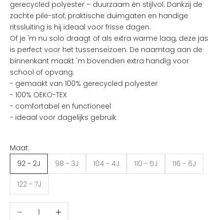
gerecycled polyester – duurzaam én stijlvol. Dankzij de
v
zachte pile-stof, praktische duimgaten en handige
a
ritssluiting is hij ideaal voor frisse dagen.
n
Of je 'm nu solo draagt of als extra warme laag, deze jas
d
is perfect voor het tussenseizoen. De naamtag aan de
e
binnenkant maakt 'm bovendien extra handig voor
l
school of opvang.
e
- gemaakt van 100% gerecycled polyester
u
- 100% OEKO-TEX
k
- comfortabel en functioneel
s
- ideaal voor dagelijks gebruik
t
e
n
Maat:
i
92 - 2J
98 - 3J
104 - 4J
110 - 5J
116 - 6J
e
u
122 - 7J
w
t
Aantal verlagen
Aantal verhogen
j