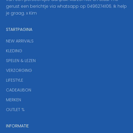
o
gerust een berichtje via whatsapp op 0496274106. Ik help
n
je graag. x Kim
z
e
STARTPAGINA
n
i
NEW ARRIVALS
e
KLEDING
u
w
SPELEN & LEZEN
s
VERZORGING
b
r
LIFESTYLE
i
CADEAUBON
e
f
MERKEN
,
OUTLET %
a
n
INFORMATIE
d