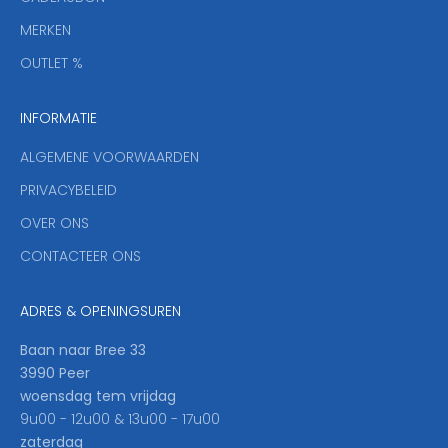
e
f
MERKEN
,
OUTLET %
a
n
INFORMATIE
d
y
ALGEMENE VOORWAARDEN
o
u
PRIVACYBELEID
'
OVER ONS
l
CONTACTEER ONS
l
b
e
ADRES & OPENINGSUREN
t
h
Baan naar Bree 33
e
3990 Peer
f
woensdag tem vrijdag
i
9u00 - 12u00 & 13u00 - 17u00
r
zaterdag