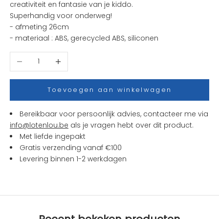
creativiteit en fantasie van je kiddo.
i
Superhandig voor onderweg!
e
- afmeting 26cm
u
- materiaal :
ABS, gerecycled ABS, siliconen
w
t
Aantal verlagen
Aantal verhogen
j
e
s
Toevoegen aan winkelwagen
e
n
Bereikbaar voor persoonlijk advies, contacteer me via
a
info@lotenlou.be
als je vragen hebt over dit product.
c
Met liefde ingepakt
t
Gratis verzending vanaf €100
i
Levering binnen 1-2 werkdagen
e
s
b
i
j