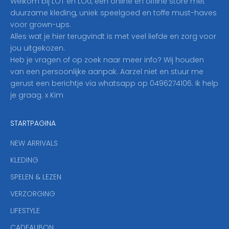
Welkom bij LOT en LOU, een online én offline store met
e
duurzame kleding, uniek speelgoed en toffe must-haves
r
voor grown-ups.
i
Alles wat je hier terugvindt is met veel liefde en zorg voor
n
jou uitgekozen.
o
Heb je vragen of op zoek naar meer info? Wij houden
p
van een persoonlijke aanpak. Aarzel niet en stuur me
o
gerust een berichtje via whatsapp op 0496274106. Ik help
n
je graag. x Kim
z
e
STARTPAGINA
n
i
NEW ARRIVALS
e
KLEDING
u
w
SPELEN & LEZEN
s
VERZORGING
b
r
LIFESTYLE
i
CADEAUBON