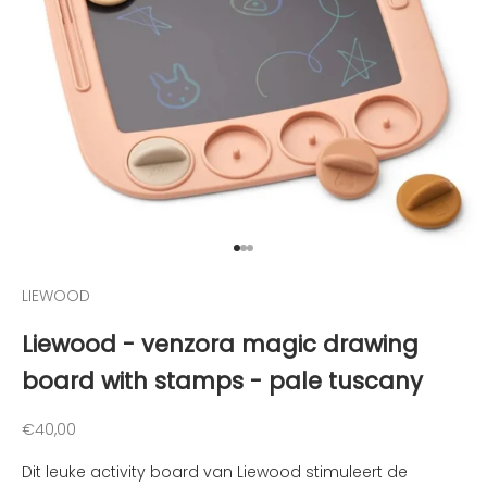
e
h
o
u
d
e
n
v
a
n
d
Naar artikel 1
Naar artikel 2
Naar artikel 3
e
LIEWOOD
l
e
Liewood - venzora magic drawing
u
board with stamps - pale tuscany
k
s
t
Aanbiedingsprijs
€40,00
e
Dit leuke activity board van Liewood stimuleert de
n