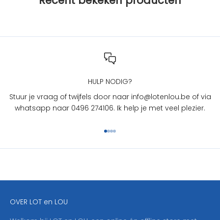
Recent bekeken producten
L
O
T
e
n
L
O
U
HULP NODIG?
?
Stuur je vraag of twijfels door naar info@lotenlou.be of via
S
whatsapp naar 0496 274106. Ik help je met veel plezier.
c
h
Naar artikel 1
Naar artikel 2
Naar artikel 3
Naar artikel 4
r
i
j
f
j
e
OVER LOT en LOU
h
i